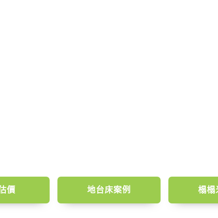
訂造 好傢俬
打造最強地台
估價
地台床案例
榻榻