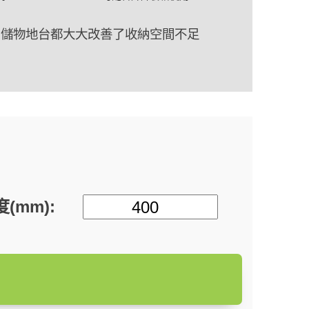
，儲物地台都大大改善了收納空間不足
摩登現代風都能夠駕馭，特別受年輕業
(mm):