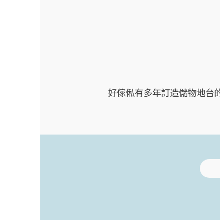
好傢俬有多年訂造儲物地台