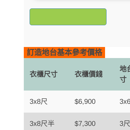
成品地台低至$660個
訂造地台基本參考價格
地
衣櫃尺寸
衣櫃價錢
寸
3x8尺
$6,900
3x
3x8尺半
$7,300
3