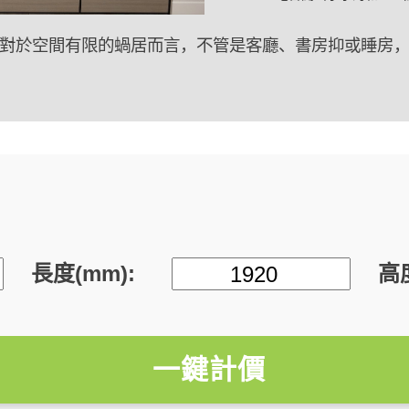
對於空間有限的蝸居而言，不管是客廳、書房抑或睡房
的問題。
配上日式榻榻米，又可以變成網紅風格的懶人區域，連
主歡迎。
長度(mm):
高度
一鍵計價