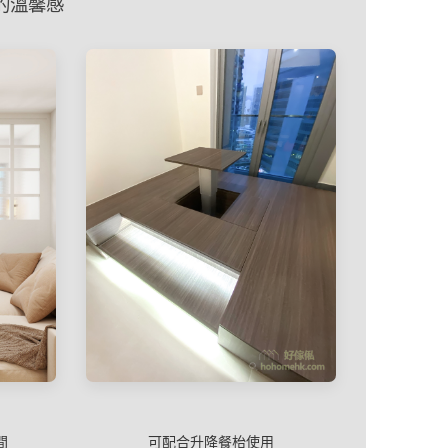
的溫馨感
間
可配合升降餐枱使用