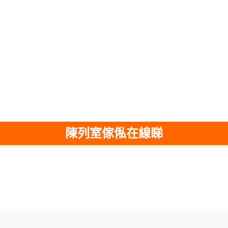
陳列室傢俬在線睇