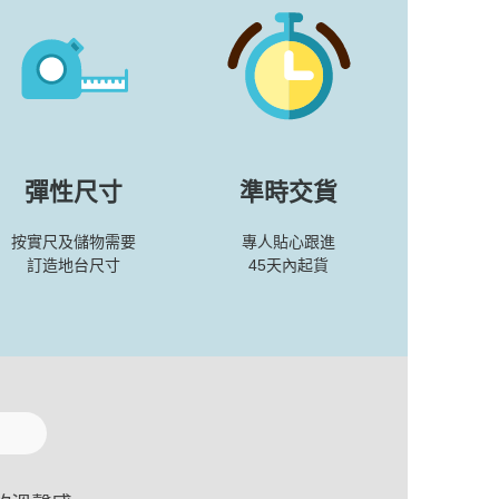
彈性尺寸
準時交貨
按實尺及儲物需要
專人貼心跟進
訂造地台尺寸
45天內起貨