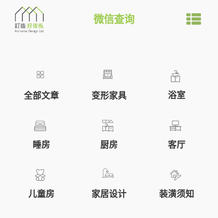
选
文
微信查询
章
定
制
浴室
全部文章
变形家具
家
具
睡房
厨房
客厅
行
业
儿童房
装潢须知
家居设计
的