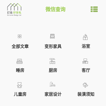
选
文
微信查询
章
定
制
浴室
全部文章
变形家具
家
具
睡房
厨房
客厅
行
业
儿童房
装潢须知
家居设计
的