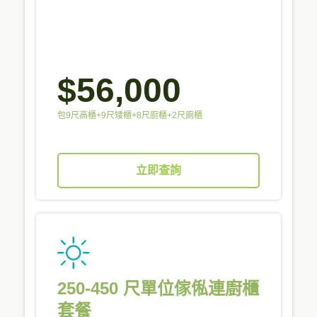
$56,000
包9尺高櫃+9尺矮櫃+8尺廚櫃+2尺廁櫃
立即查詢
250-450 尺單位傢俬連廚櫃
套餐