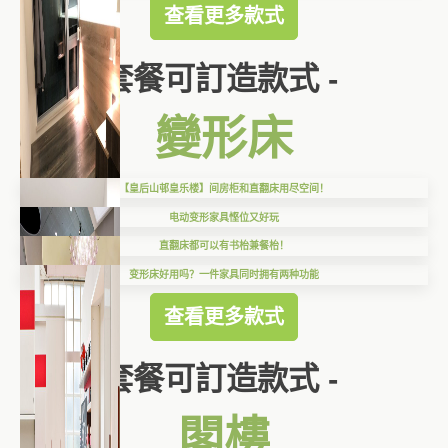
查看更多款式
套餐可訂造款式 -
變形床
【皇后山邨皇乐楼】间房柜和直翻床用尽空间！
电动变形家具悭位又好玩
直翻床都可以有书枱兼餐枱！
变形床好用吗？一件家具同时拥有两种功能
查看更多款式
套餐可訂造款式 -
閣樓