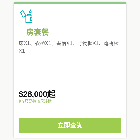
一房套餐
床X1、衣櫃X1、書枱X1、貯物櫃X1、電視櫃
X1
$28,000起
包9尺高櫃+9尺矮櫃
立即查詢