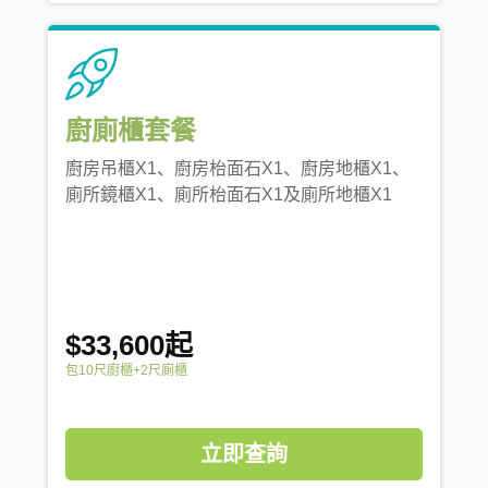
廚廁櫃套餐
廚房吊櫃X1、廚房枱面石X1、廚房地櫃X1、
廁所鏡櫃X1、廁所枱面石X1及廁所地櫃X1
$33,600起
包10尺廚櫃+2尺廁櫃
立即查詢