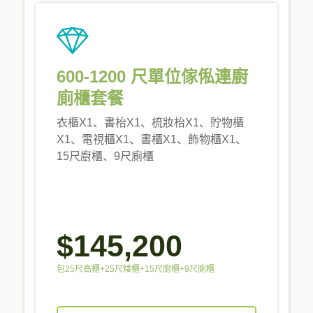
600-1200 尺單位傢俬連廚
廁櫃套餐
衣櫃X1、書枱X1、梳妝枱X1、貯物櫃
X1、電視櫃X1、書櫃X1、飾物櫃X1、
15尺廚櫃、9尺廁櫃
$145,200
包25尺高櫃+25尺矮櫃+15尺廚櫃+9尺廁櫃