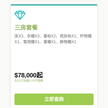
三房套餐
床X3、衣櫃X3、書枱X2、梳妝枱X1、貯物櫃
X1、電視櫃X1、書櫃X1、飾物櫃X1
$78,000起
包25尺高櫃+25尺矮櫃
立即查詢