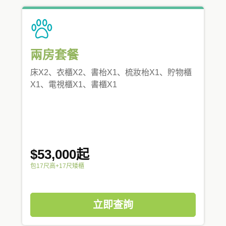
兩房套餐
床X2、衣櫃X2、書枱X1、梳妝枱X1、貯物櫃
X1、電視櫃X1、書櫃X1
$53,000起
包17尺高+17尺矮櫃
立即查詢