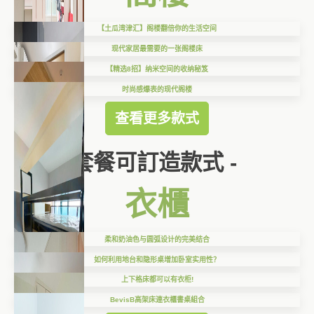
【土瓜湾津汇】阁楼翻倍你的生活空间
现代家居最需要的一张阁楼床
【精选8招】纳米空间的收纳秘笈
时尚感爆表的现代阁楼
查看更多款式
套餐可訂造款式 -
衣櫃
柔和奶油色与圆弧设计的完美结合
如何利用地台和隐形桌增加卧室实用性？
上下格床都可以有衣柜!
BevisB高架床連衣櫃書桌組合