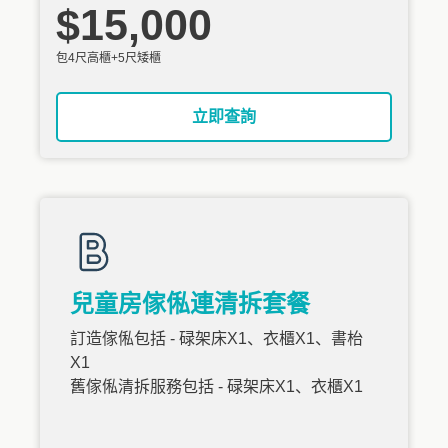
$15,000
包4尺高櫃+5尺矮櫃
立即查詢
兒童房傢俬連清拆套餐
訂造傢俬包括 - 碌架床X1、衣櫃X1、書枱
X1
舊傢俬清拆服務包括 - 碌架床X1、衣櫃X1