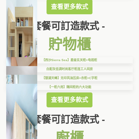
查看更多款式
套餐可訂造款式 -
貯物櫃
【西沙Sierra Sea】星级玄关柜+电视柜
白配灰低调时尚客厅柜连工人间房
【银湖天峰】无印风油压床+衣柜+C字柜
【一柜六用】隔间柜的六大功能
查看更多款式
套餐可訂造款式 -
廚櫃