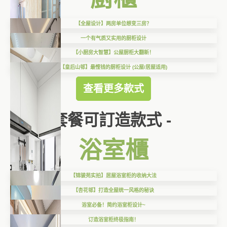
【全屋设计】两房单位想变三房？
一个有气质又实用的厨柜设计
【小厨房大智慧】公屋厨柜大翻新！
【皇后山邨】最悭钱的厨柜设计 (公屋/居屋适用)
查看更多款式
套餐可訂造款式 -
浴室櫃
【锦骏苑实拍】居屋浴室柜的收纳大法
【杏花邨】打造全屋统一风格的秘诀
浴室必备！简约浴室柜设计~
订造浴室柜终极指南！