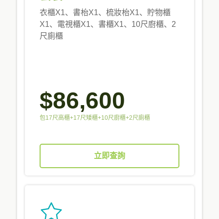
衣櫃X1、書枱X1、梳妝枱X1、貯物櫃
X1、電視櫃X1、書櫃X1、10尺廚櫃、2
尺廁櫃
$86,600
包17尺高櫃+17尺矮櫃+10尺廚櫃+2尺廁櫃
立即查詢