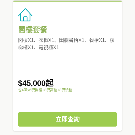
閣樓套餐
閣樓X1、衣櫃X1、圍欄書枱X1、餐枱X1、樓
梯櫃X1、電視櫃X1
$45,000起
包4呎x6呎閣樓+8呎高櫃+8呎矮櫃
立即查詢