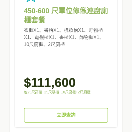
450-600 尺單位傢俬連廚廁
櫃套餐
衣櫃X1、書枱X1、梳妝枱X1、貯物櫃
X1、電視櫃X1、書櫃X1、飾物櫃X1、
10尺廚櫃、2尺廁櫃
$111,600
包25尺高櫃+25尺矮櫃+10尺廚櫃+2尺廁櫃
立即查詢