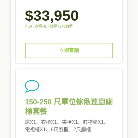
$33,950
包9尺高櫃+9尺矮櫃+2尺廁櫃
立即查詢
150-250 尺單位傢俬連廚廁
櫃套餐
床X1、衣櫃X1、書枱X1、貯物櫃X1、
電視櫃X1、8尺廚櫃、2尺廁櫃