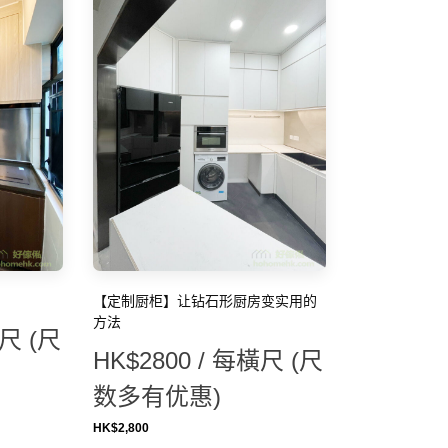
【定制厨柜】让钻石形厨房变实用的
方法
橫尺 (尺
HK$2800 / 每橫尺 (尺
数多有优惠)
HK$
2,800