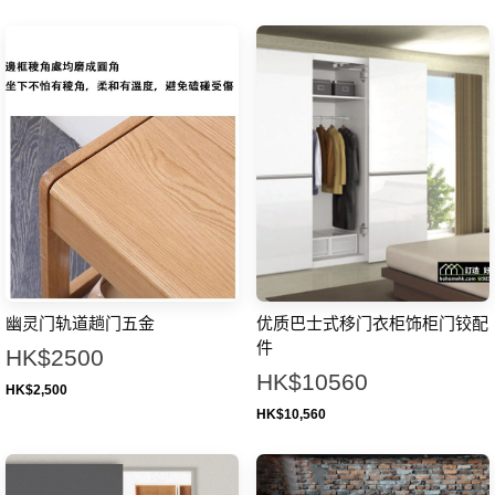
幽灵门轨道趟门五金
优质巴士式移门衣柜饰柜门铰配
件
HK$2500
HK$10560
HK$
2,500
HK$
10,560