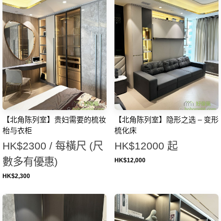
【北角陈列室】贵妇需要的梳妆
【北角陈列室】隐形之选 – 变形
枱与衣柜
梳化床
HK$2300 / 每橫尺 (尺
HK$12000 起
數多有優惠)
HK$
12,000
HK$
2,300