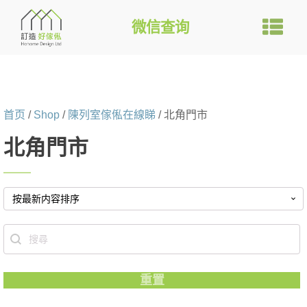
微信查询
首页
/
Shop
/
陳列室傢俬在線睇
/ 北角門市
北角門市
Search content
重置