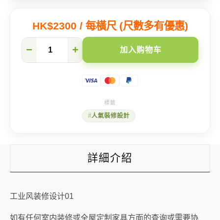
HK$2300 / 每橫尺 (尺數多有優惠)
工
−
+
加入购物车
业
风
装
修
设
计
01
人氣裝修設計
数
量
詳細介紹
工业风装修设计01
如有任何室内装修或全屋定制家具方面的查询或需要协