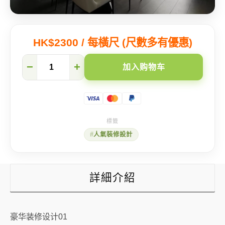
HK$2300 / 每橫尺 (尺數多有優惠)
豪
−
+
加入购物车
华
装
修
设
计
01
数
人氣裝修設計
量
詳細介紹
豪华装修设计01