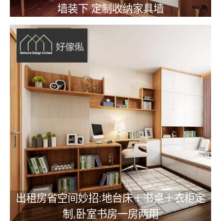
墙装下 定制收纳家具墙
出租房省空间妙招:地台床＋书桌＋衣柜定
制,卧室书房一房两用