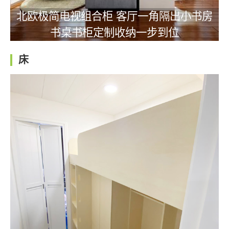
北欧极简电视组合柜 客厅一角隔出小书房
书桌书柜定制收纳一步到位
床