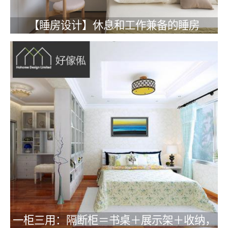
【睡房设计】休息和工作兼备的睡房
一柜三用：隔断柜＝书桌＋展示架＋收纳，