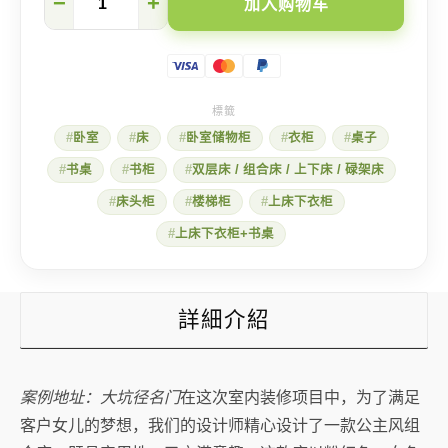
−
+
加入购物车
坑
径
名
门】
为
女
儿
卧室
床
卧室储物柜
衣柜
桌子
打
造
书桌
书柜
双层床 / 组合床 / 上下床 / 碌架床
公
主
床头柜
楼梯柜
上床下衣柜
风
组
上床下衣柜+书桌
合
床
❤️
数
詳細介紹
量
案例地址：大坑径名门
在这次室内装修项目中，为了满足
客户女儿的梦想，我们的设计师精心设计了一款公主风组