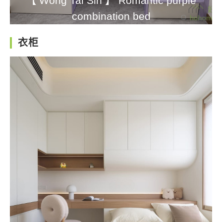
【 Wong Tai Sin 】 Romantic purple
combination bed
衣柜