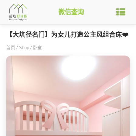
微信查询
【大坑径名门】为女儿打造公主风组合床❤️
首页
/
Shop
/
卧室