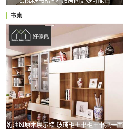
L形床+书枱~ 释放房间更多可能性
书桌
奶油风原木展示墙 玻璃柜＋书柜＋书桌一面