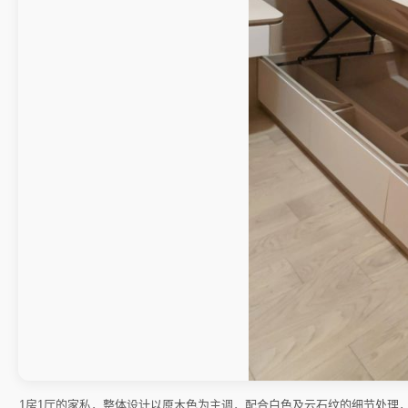
1房1厅的家私，整体设计以原木色为主调，配合白色及云石纹的细节处理