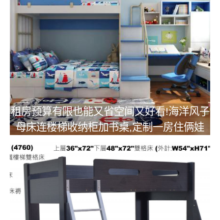
租房预算有限也能又省空间又好看!海洋风子
母床连楼梯收纳柜加书桌,定制一房住俩娃