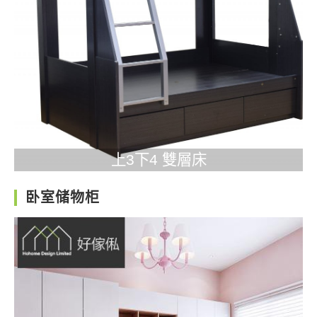
上3下4 雙層床
卧室储物柜