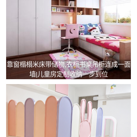
靠窗榻榻米床带储物,衣柜书桌吊柜连成一面
墙|儿童房定制收纳一步到位