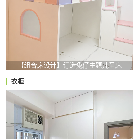
【组合床设计】订造兔仔主题儿童床
衣柜