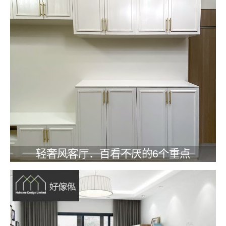
轻奢风客厅．百看不厌的6个重点