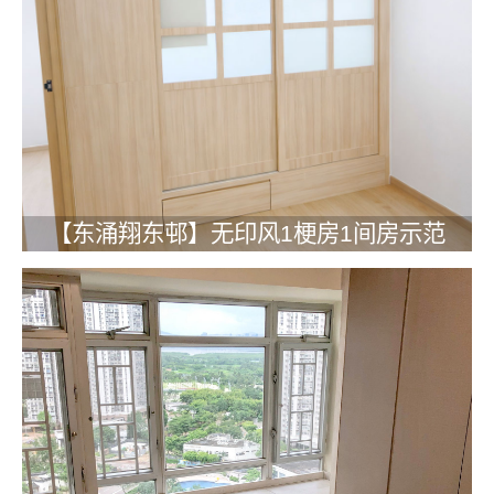
【东涌翔东邨】无印风1梗房1间房示范