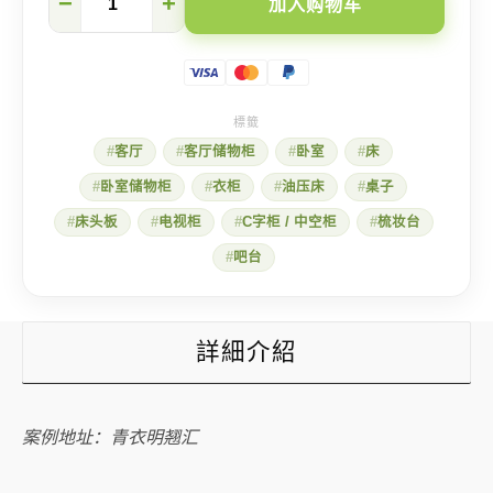
−
+
加入购物车
衣
明
翘
汇】
高
雅
自
客厅
客厅储物柜
卧室
床
然
的
卧室储物柜
衣柜
油压床
桌子
1
房
床头板
电视柜
C字柜 / 中空柜
梳妆台
1
厅
吧台
设
计
数
量
詳細介紹
案例地址：青衣明翘汇