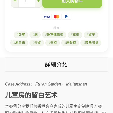
−
+
加入购物车
鞍
山
富
安
花
园】
儿
卧室
床
卧室储物柜
衣柜
桌子
童
房
地台床
书桌
书柜
床头柜
转角书桌
的
留
白
艺
术
詳細介紹
数
量
Case Address： Fu ‘an Garden， Ma ‘anshan
儿童房的留白艺术
本案例分享我们为香港客户完成的儿童房定制家具方案，