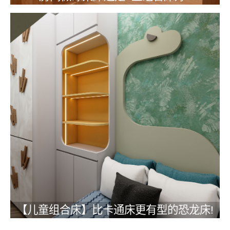
【儿童组合床】比卡通床更有型的恐龙床!