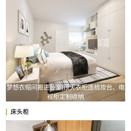
梦想衣帽间搬进卧室|顶天衣柜连梳妆台、电
视柜定制收纳
床头柜