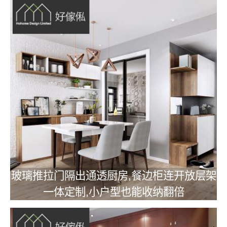
玻璃推拉门隔出通透厨房,餐边柜连开放层架
一体定制,小户型也能收纳翻倍