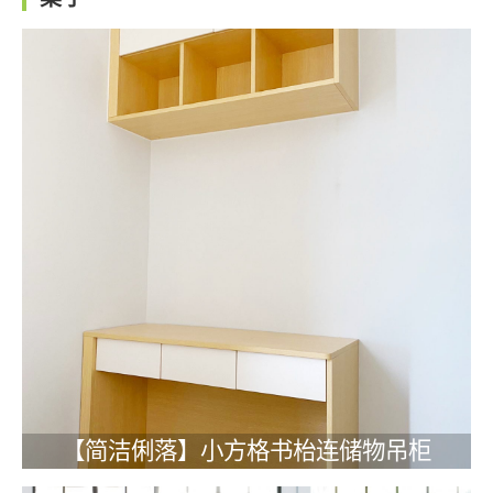
【简洁俐落】小方格书枱连储物吊柜