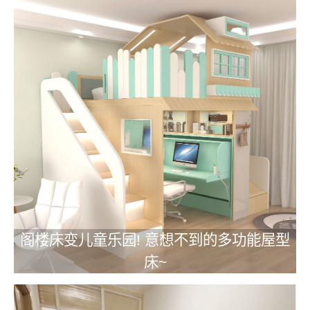
阁楼床变儿童乐园! 意想不到的多功能屋型
床~