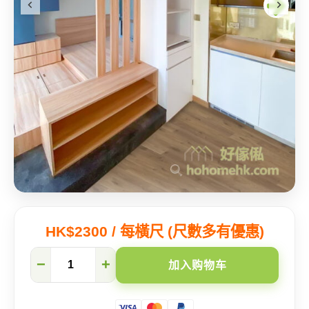
HK$2300 / 每橫尺 (尺數多有優惠)
五
−
+
加入购物车
招
学
懂