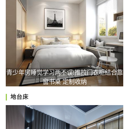
青少年房睡觉学习两不误!推拉门衣柜结合靠
窗书桌 定制收纳
地台床