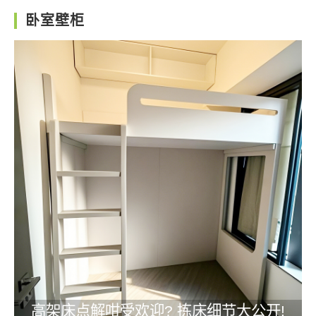
卧室壁柜
高架床点解咁受欢迎? 拣床细节大公开!