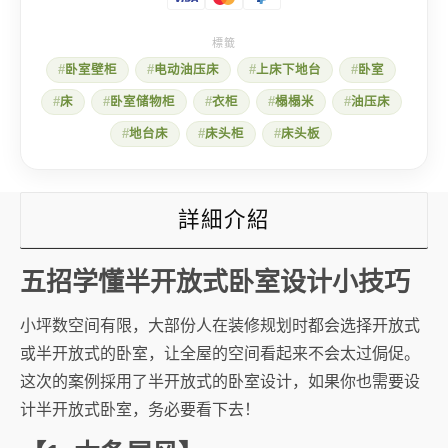
半
开
放
式
卧室壁柜
电动油压床
上床下地台
卧室
睡
房
床
卧室储物柜
衣柜
榻榻米
油压床
设
计
地台床
床头柜
床头板
小
技
巧
数
詳細介紹
量
五招学懂半开放式卧室设计小技巧
小坪数空间有限，大部份人在装修规划时都会选择开放式
或半开放式的卧室，让全屋的空间看起来不会太过侷促。
这次的案例採用了半开放式的卧室设计，如果你也需要设
计半开放式卧室，务必要看下去！