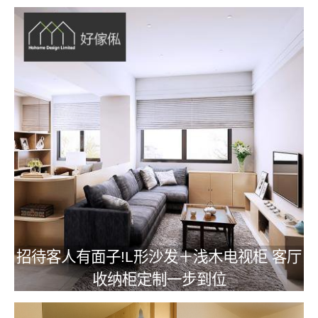
招待客人有面子!L形沙发＋浅木电视柜 客厅
收纳柜定制一步到位