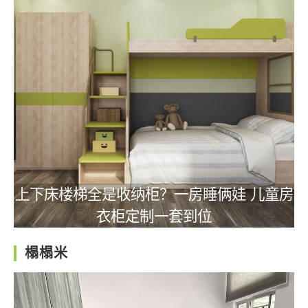
上下床楼梯全是收纳柜？一房睡俩娃 儿童房
衣柜定制一套到位
榻榻米