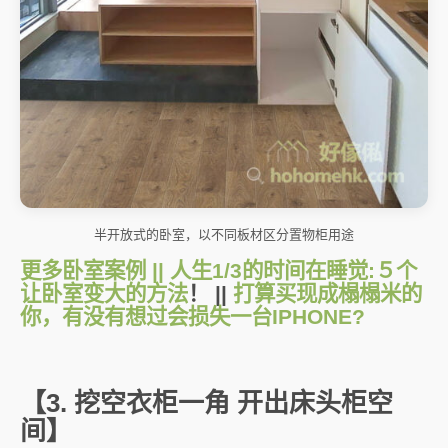
半开放式的卧室，以不同板材区分置物柜用途
更多卧室案例 || 人生1/3的时间在睡觉:５个
让卧室变大的方法
！ ||
打算买现成榻榻米的
你，有没有想过会损失一台IPHONE?
【3. 挖空衣柜一角 开出床头柜空
间】