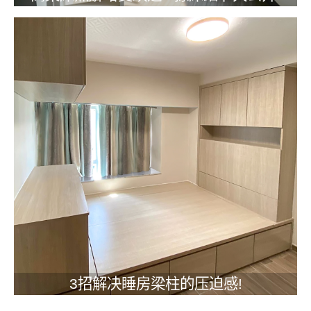
3招解决睡房梁柱的压迫感!