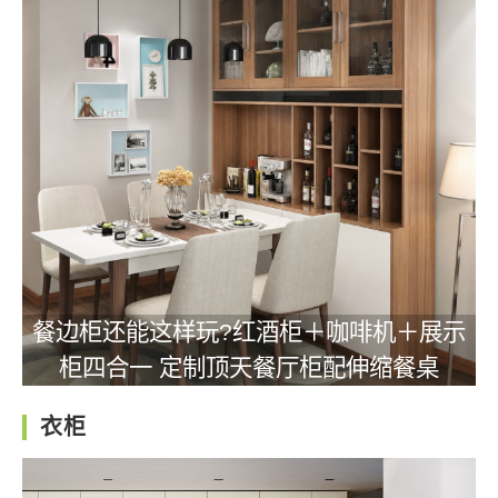
餐边柜还能这样玩?红酒柜＋咖啡机＋展示
柜四合一 定制顶天餐厅柜配伸缩餐桌
衣柜