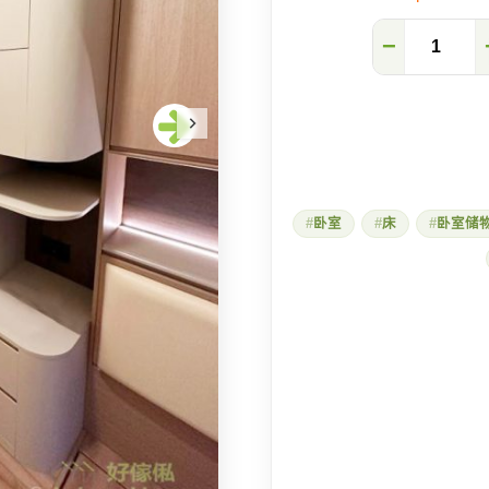
地
−
台
房
的
升
级
家
具
设
计
卧室
床
卧室储
数
量