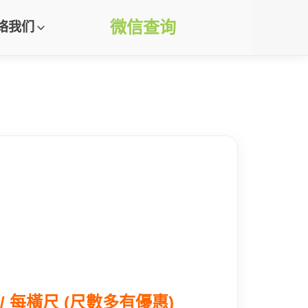
微信查询
络我们
0 / 每橫尺 (尺數多有優惠)