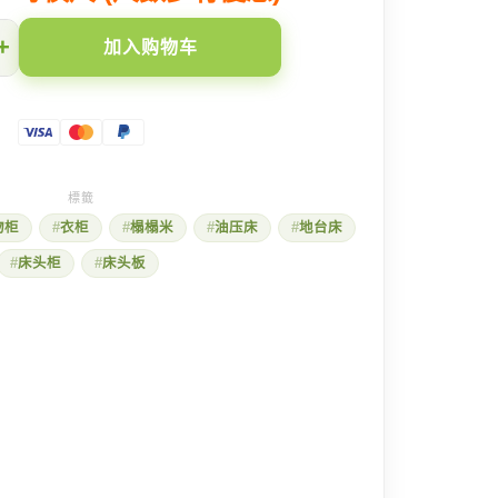
+
加入购物车
物柜
衣柜
榻榻米
油压床
地台床
床头柜
床头板