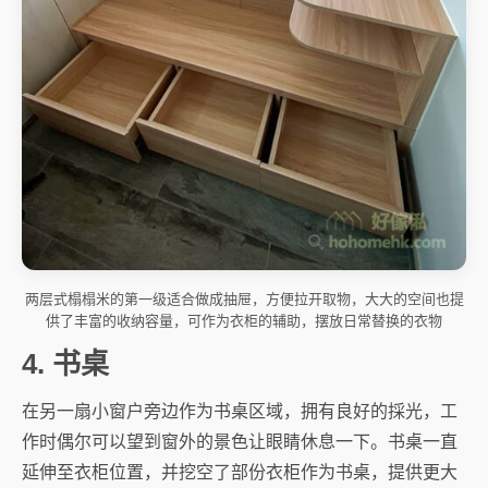
两层式榻榻米的第一级适合做成抽屉，方便拉开取物，大大的空间也提
供了丰富的收纳容量，可作为衣柜的辅助，摆放日常替换的衣物
4. 书桌
在另一扇小窗户旁边作为书桌区域，拥有良好的採光，工
作时偶尔可以望到窗外的景色让眼睛休息一下。书桌一直
延伸至衣柜位置，并挖空了部份衣柜作为书桌，提供更大