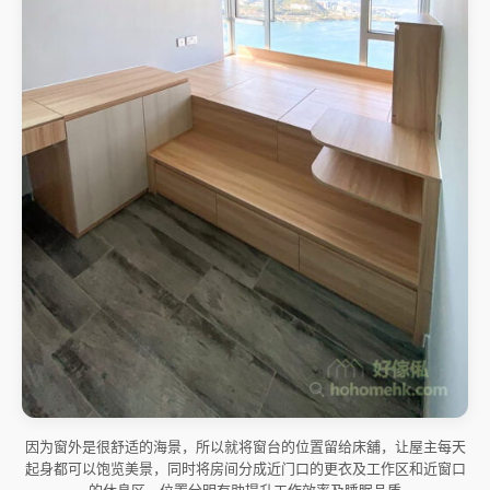
因为窗外是很舒适的海景，所以就将窗台的位置留给床舖，让屋主每天
起身都可以饱览美景，同时将房间分成近门口的更衣及工作区和近窗口