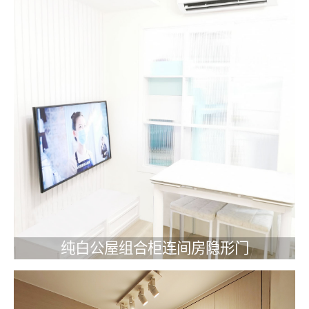
纯白公屋组合柜连间房隐形门