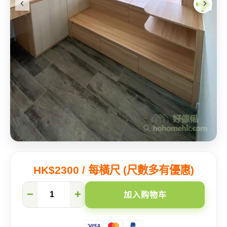
HK$2300 / 每橫尺 (尺數多有優惠)
带
−
+
加入购物车
你
看
海