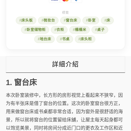
景
房
的
5
床头板
梳妆台
窗台床
卧室
床
个
设
卧室储物柜
衣柜
榻榻米
桌子
计
重
地台床
书桌
床头柜
点
数
量
詳細介紹
1. 窗台床
本次卧室装修中，长方形的房形视觉上看起来不狭窄，因
为有半张床是借了窗台的位置。这次的卧室窗台很方正，
用来做窗台床或书桌都非常合适，因为窗外是很舒适的海
景，所以就将窗台的位置留给床舖，让屋主每天起身都可
以饱览美景，同时将房间分成近门口的更衣及工作区和近