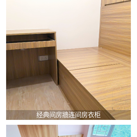
经典间房牆连间房衣柜