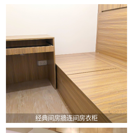
经典间房牆连间房衣柜