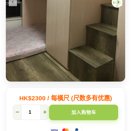
HK$2300 / 每橫尺 (尺数多有优惠)
怀
−
+
加入购物车
旧
但
实