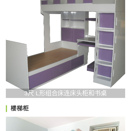
3尺 L形组合床连床头柜和书桌
楼梯柜