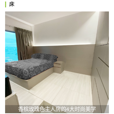
床
香槟玫瑰色主人房的4大时尚美学