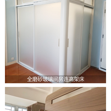
全磨砂玻璃间房连高架床