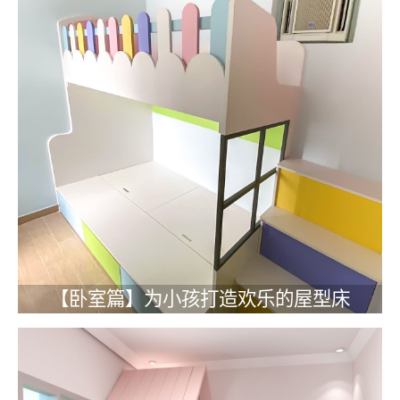
【卧室篇】为小孩打造欢乐的屋型床