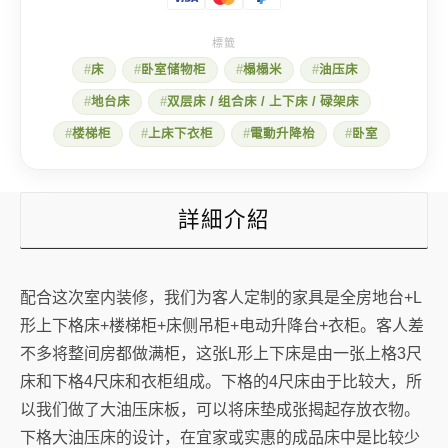
用
的
L
形
床
卧室储物柜
榻榻米
油压床
床
设
地台床
双层床 / 组合床 / 上下床 / 碌架床
计
数
楼梯柜
上床下衣柜
電動升降枱
卧室
量
詳細介紹
配合这次室内装修，我们为客人定制的家具是全房地台+L
形上下格床+楼梯柜+床侧吊柜+电动升降台+衣柜。客人差
不多将整间房都做满柜，这张L形上下床是由一张上格3尺
床和下格4尺床和衣柜组成。下格的4尺床由于比较大，所
以我们做了大油压床板，可以将床垫成张揭起存放衣物。
下格大油压床的设计，在宜家或实惠的成品床中是比较少