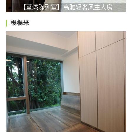
【荃湾陈列室】高雅轻奢风主人房
榻榻米