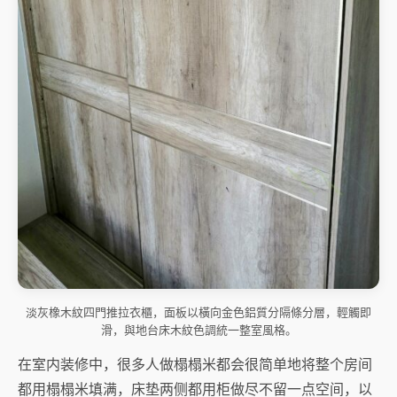
淡灰橡木紋四門推拉衣櫃，面板以橫向金色鋁質分隔條分層，輕觸即
滑，與地台床木紋色調統一整室風格。
在室内装修中，很多人做榻榻米都会很简单地将整个房间
都用榻榻米填满，床垫两侧都用柜做尽不留一点空间，以