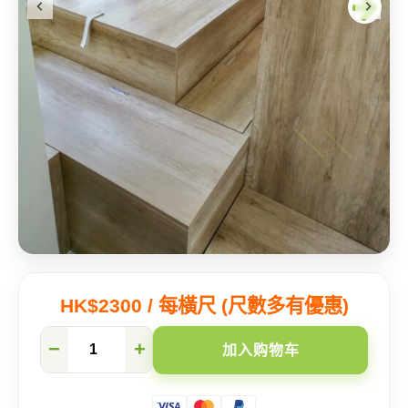
HK$2300 / 每橫尺 (尺數多有優惠)
妈
−
+
加入购物车
妈
看
到