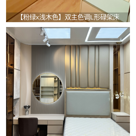
【粉绿x浅木色】双主色调L形碌架床