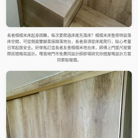
長者榻榻米床起身困難，每次要爬過床尾先落床？榻榻米床墊旁特設落
床空間，可從側面雙腳直接踏落地台，長者毋須從床尾爬行，貼心考量
日常起居安全。好傢俬訂造長者友善榻榻米地台床，師傅上門度尺按實
際房間格局設計。嚟我哋門市免費同設計師即場研究你間屋嘅設計方案
同索取報價。