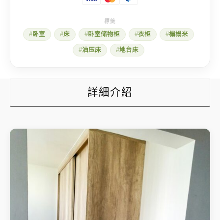
会
当
场
落
卧室
床
卧室储物柜
衣柜
榻榻米
泪
的
油压床
地台床
设
计.....
数
量
詳細介紹