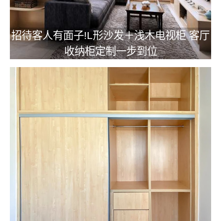
招待客人有面子!L形沙发＋浅木电视柜 客厅
收纳柜定制一步到位