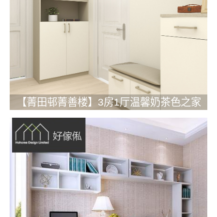
【菁田邨菁善楼】3房1厅温馨奶茶色之家