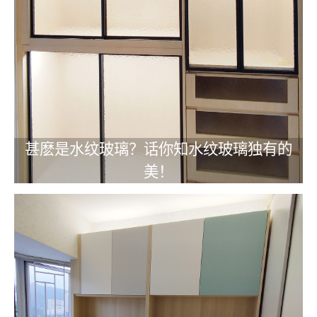
甚麽是水纹玻璃？话你知水纹玻璃独有的
美！