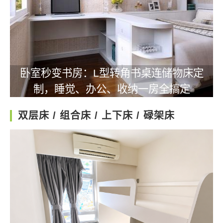
卧室秒变书房：L型转角书桌连储物床定
制，睡觉、办公、收纳一房全搞定
双层床 / 组合床 / 上下床 / 碌架床