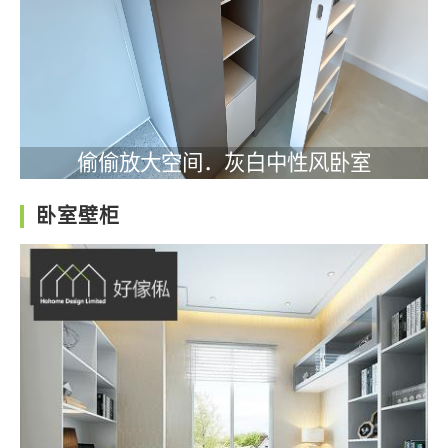
偷偷放大空间．灰白中性风卧室
卧室壁柜