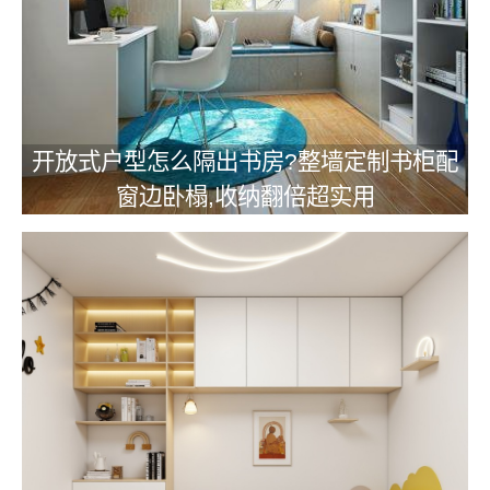
开放式户型怎么隔出书房?整墙定制书柜配
窗边卧榻,收纳翻倍超实用