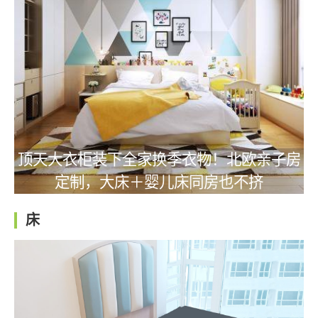
顶天大衣柜装下全家换季衣物！北欧亲子房
定制，大床＋婴儿床同房也不挤
床