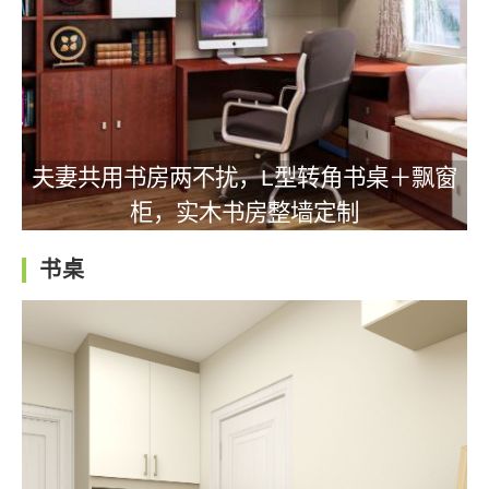
夫妻共用书房两不扰，L型转角书桌＋飘窗
柜，实木书房整墙定制
书桌