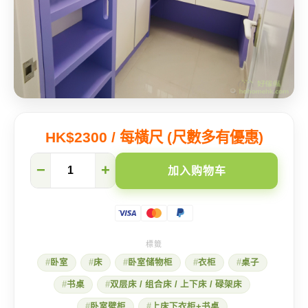
HK$2300 / 每橫尺 (尺數多有優惠)
浪
−
+
加入购物车
漫
少
女
心
的
紫
色
卧室
床
卧室储物柜
衣柜
桌子
组
合
书桌
双层床 / 组合床 / 上下床 / 碌架床
床
数
卧室壁柜
上床下衣柜+书桌