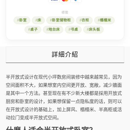
的
半
开
放
卧室
床
卧室储物柜
衣柜
榻榻米
式
卧
桌子
地台床
书桌
床头板
室
数
量
詳細介紹
半开放式设计在现代小坪数房间装修中越来越常见，因为
空间面积不大，如果想室内空间更开放、宽敞，减少牆面
是其中一个方法。甚至现在有不少新大楼都是採用开放式
厨房和卧室的设计，如果想保留一点隐私度的话，则可以
在开放式设计的基础上，加上屏风、榻榻米、半高柜或活
动拉门变成半开放式空间。