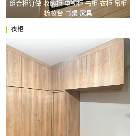
组合柜订做 收纳柜 电视柜 书柜 衣柜 吊柜
梳妆台 书桌 家具
衣柜