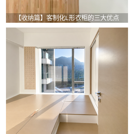
【收纳篇】客制化L形衣柜的三大优点