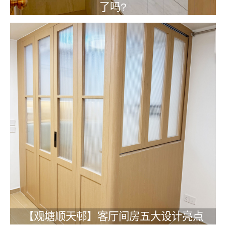
了吗?
【观塘顺天邨】客厅间房五大设计亮点