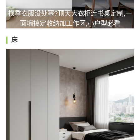
换季衣服没处塞?顶天大衣柜连书桌定制,一
面墙搞定收纳加工作区,小户型必看
床