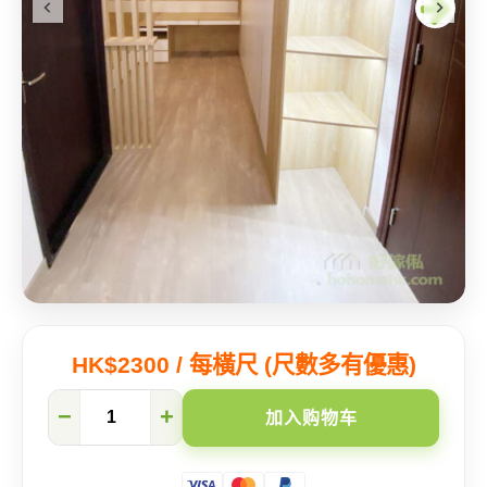
HK$2300 / 每橫尺 (尺數多有優惠)
突
−
+
加入购物车
破
框
架