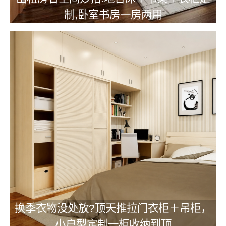
制,卧室书房一房两用
换季衣物没处放?顶天推拉门衣柜＋吊柜，
小户型定制一柜收纳到顶