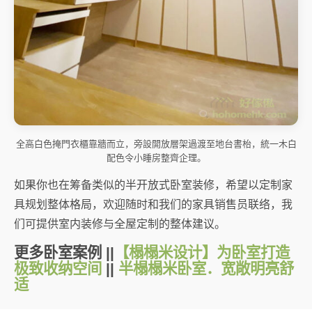
全高白色掩門衣櫃靠牆而立，旁設開放層架過渡至地台書枱，統一木白
配色令小睡房整齊企理。
如果你也在筹备类似的半开放式卧室装修，希望以定制家
具规划整体格局，欢迎随时和我们的家具销售员联络，我
们可提供室内装修与全屋定制的整体建议。
更多卧室案例 ||
【榻榻米设计】为卧室打造
极致收纳空间
||
半榻榻米卧室．宽敞明亮舒
适