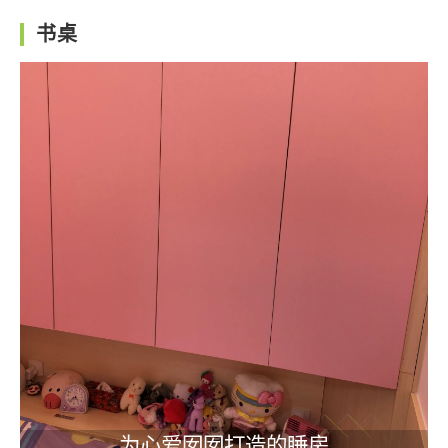
书桌
为心爱囡囡打造的睡房