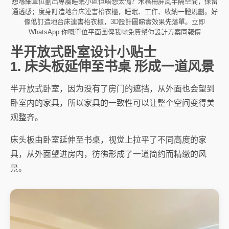
想喺細單位劃出專屬睡眠小區但唔想太侷？木格柵屏風半隔空間，保留
通透感；度身訂造地台床連書枱衣櫃，睡眠、工作、收納一體規劃。好
傢俬訂造地台床連書枱衣櫃，3D設計圖睇實效果先落單。立即
WhatsApp 你嘅單位平面圖俾我哋免費幫你設計方案同報價
半开放式卧室设计小贴士
1. 床头板延伸至书桌 形成一道风景
半开放式卧室，因为没有了房门的遮挡，从外面也会望到
卧室内的家具，所以家具的一致性可以让整个空间变得美
观整齐。
床头板由卧室延伸至书桌，视觉上拉平了不同高度的家
具，从外面望进房内，彷彿形成了一道简约而精缴的风
景。