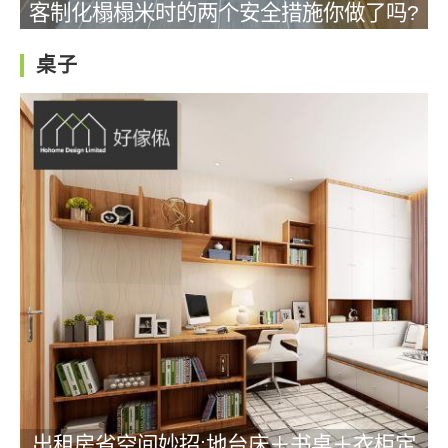
客制化榻榻米时的两个安全措施你做了吗?
桌子
出租房省空间妙招:地台床＋书桌＋衣柜定