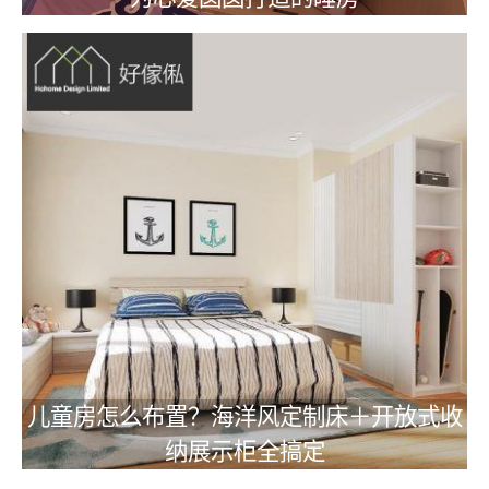
儿童房怎么布置？海洋风定制床＋开放式收
纳展示柜全搞定