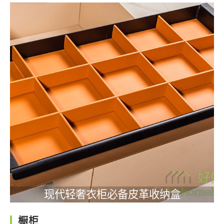
现代轻奢衣柜必备皮革收纳盒
橱柜