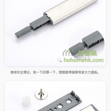
推桿完全彈出，按一下回彈一下，開關都帶緩衝唔會大力撞板。