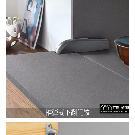
推弹式下翻门铰