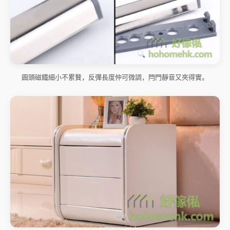
圓頭磁鐵細小不累贅，反彈長度仲可微調，閂門靜音又夾得實。