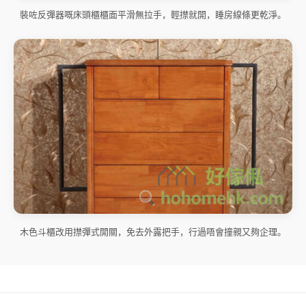
裝咗反彈器嘅床頭櫃櫃面平滑無拉手，輕㩒就開，睡房線條更乾淨。
木色斗櫃改用㩒彈式開關，免去外露把手，行過唔會撞親又夠企理。