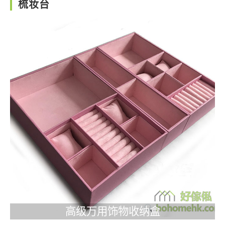
梳妆台
高级万用饰物收纳盒