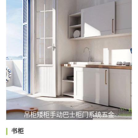
吊柜矮柜手动巴士柜门系统五金
书柜