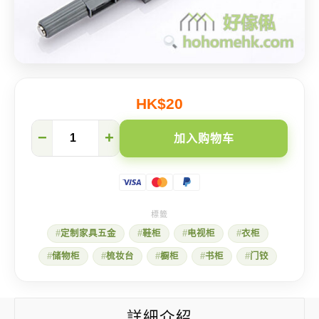
HK$20
㩒
−
+
加入购物车
弹
式
柜
门
开
关
数
定制家具五金
鞋柜
电视柜
衣柜
量
储物柜
梳妆台
橱柜
书柜
门铰
詳細介紹