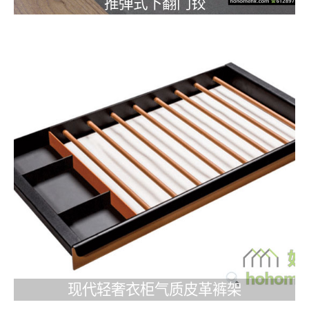
推弹式下翻门铰
现代轻奢衣柜气质皮革裤架