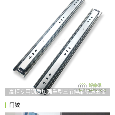
高柜专用钢质加强重型三节伸缩轨道五金
门铰