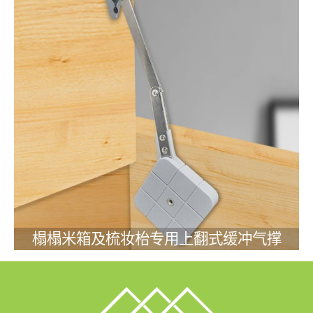
榻榻米箱及梳妆枱专用上翻式缓冲气撑