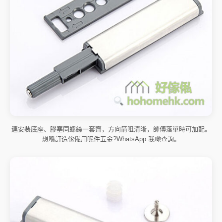
連安裝底座、膠塞同螺絲一套齊，方向箭咀清晰，師傅落單時可加配。
想喺訂造傢俬用呢件五金?WhatsApp 我哋查詢。