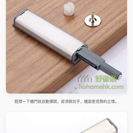
輕㩒一下櫃門就自動彈開，毋須裝拉手，櫃面更見簡約企理。