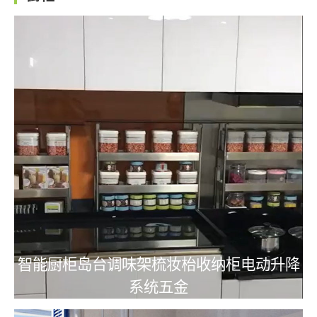
智能厨柜岛台调味架梳妆枱收纳柜电动升降
系统五金