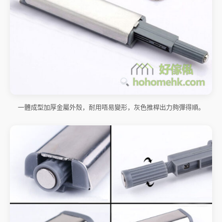
一體成型加厚金屬外殼，耐用唔易變形，灰色推桿出力夠彈得順。