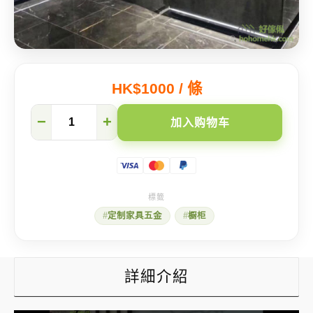
HK$1000 / 條
厨
−
+
加入购物车
柜
铝
合
金
地
脚
线
定制家具五金
橱柜
连
LED
灯
数
量
詳細介紹