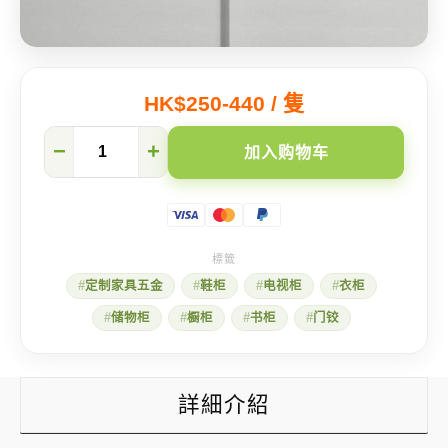
HK$250-440 / 隻
意
−
+
加入购物车
大
利
Salice
Lapis
全
盖
式
定制家具五金
鞋柜
电视柜
衣柜
缓
冲
储物柜
橱柜
书柜
门铰
门
铰
数
量
詳細介紹