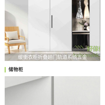
缓衝衣柜折叠趟门轨道系统五金
储物柜