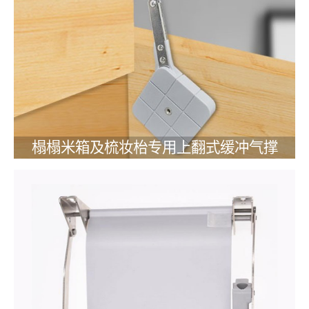
榻榻米箱及梳妆枱专用上翻式缓冲气撑