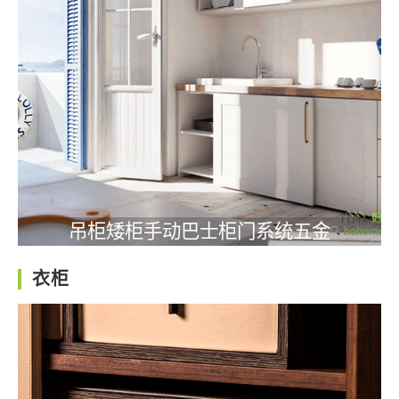
吊柜矮柜手动巴士柜门系统五金
衣柜