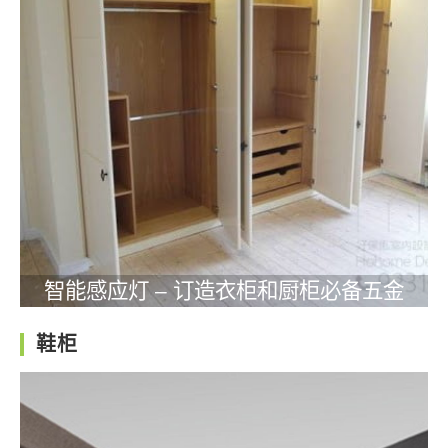
智能感应灯 – 订造衣柜和厨柜必备五金
鞋柜