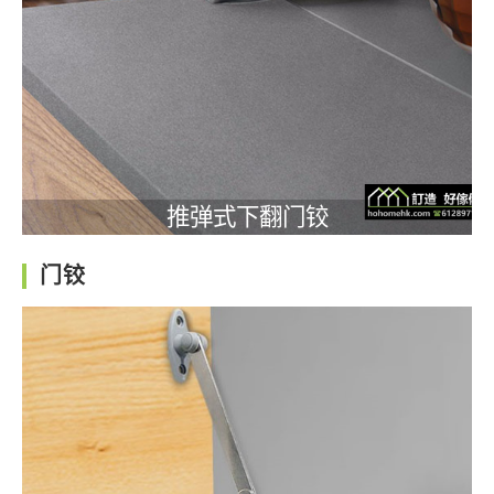
推弹式下翻门铰
门铰