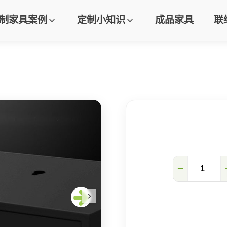
制家具案例
定制小知识
成品家具
联
智
−
能
家
居
指
纹
解