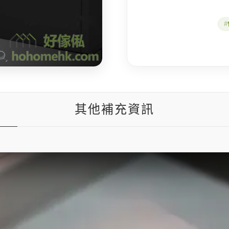
锁
抽
屉
式
保
险
箱
数
量
其他補充資訊