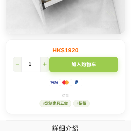
HK$1920
优
−
+
加入购物车
质
不
锈
钢
厨
柜
转
定制家具五金
橱柜
角
拉
篮
数
量
詳細介紹