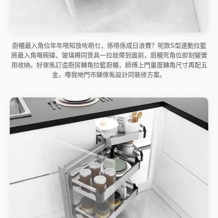
廚櫃最入角位年年唔知放咗啲乜，係唔係成日浪費？呢款S型連動拉籃
將最入角嘅碗碟、玻璃樽同煲具一拉就帶到面前，廚櫃死角位即刻變實
用收納。好傢俬訂造廚房轉角拉籃廚櫃，師傅上門量度轉角尺寸再配五
金。嚟我哋門市睇傢俬設計同裝修方案。