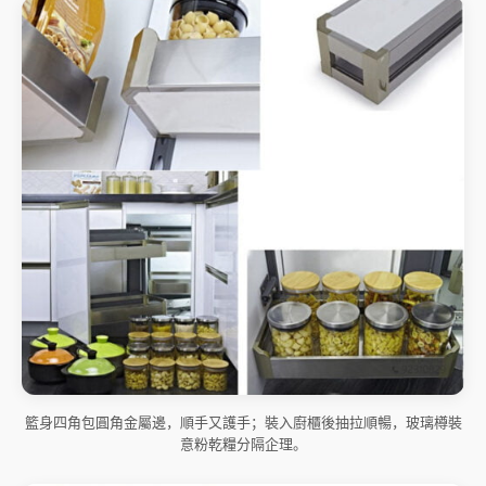
籃身四角包圓角金屬邊，順手又護手；裝入廚櫃後抽拉順暢，玻璃樽裝
意粉乾糧分隔企理。