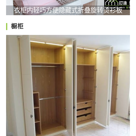
衣柜内轻巧方便隐藏式折叠旋转烫衫板
橱柜