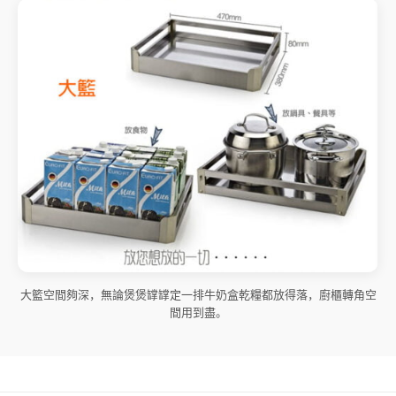
大籃空間夠深，無論煲煲罉罉定一排牛奶盒乾糧都放得落，廚櫃轉角空
間用到盡。