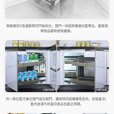
側面睇到S型連動臂同門板鉸位，開門一刻就將裏層拉籃帶出，最角落
嘅物品都唔使彎腰摷。
同一款拉籃可揀左開門或右開門，遷就唔同廚櫃轉角走向，安裝靈活；
籃內放滿牛奶盒同食品包都企得穩。