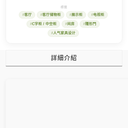
不
见
的
客厅
客厅储物柜
展示柜
电视柜
隐
形
C字柜 / 中空柜
间房
隱形門
门
设
人气家具设计
计
数
量
詳細介紹