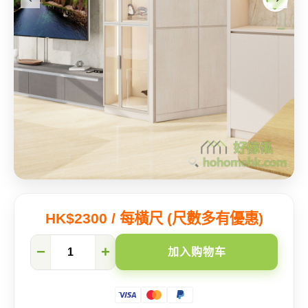
HK$2300 / 每橫尺 (尺數多有優惠)
【元
−
+
加入购物车
朗
尔
峦】
看