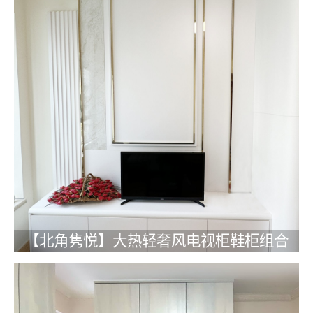
【北角隽悦】大热轻奢风电视柜鞋柜组合