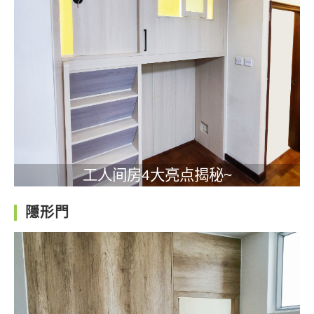
工人间房4大亮点揭秘~
隱形門