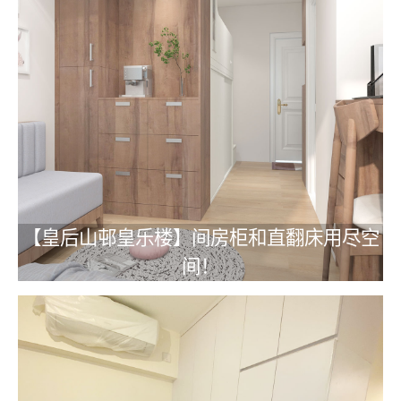
【皇后山邨皇乐楼】间房柜和直翻床用尽空
间！