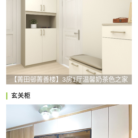
【菁田邨菁善楼】3房1厅温馨奶茶色之家
玄关柜