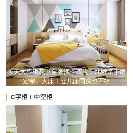
顶天大衣柜装下全家换季衣物！北欧亲子房
定制，大床＋婴儿床同房也不挤
C字柜 / 中空柜