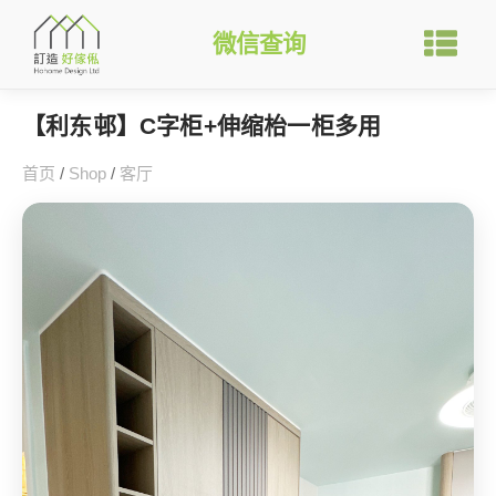
微信查询
【利东邨】C字柜+伸缩枱一柜多用
首页
/
Shop
/
客厅