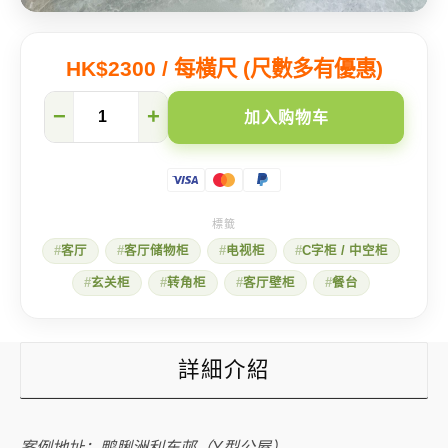
HK$2300 / 每橫尺 (尺數多有優惠)
【利
−
+
加入购物车
东
邨】
C
字
柜
+伸
缩
客厅
客厅储物柜
电视柜
C字柜 / 中空柜
枱
一
玄关柜
转角柜
客厅壁柜
餐台
柜
多
用
数
量
詳細介紹
案例地址：鸭脷洲利东邨（Y型公屋）