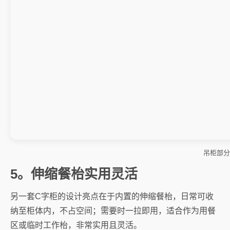
吊柜部分
5。伸缩餐枱实用灵活
另一套C字柜的设计亮点在于内置的伸缩餐枱，日常可收
纳至柜体内，不占空间；需要时一拉即用，适合作为用餐
区或临时工作枱，非常实用且灵活。