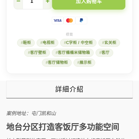
−
+
加入购物车
门
凯
和
山】
高
楼
底
鞋柜
电视柜
C字柜 / 中空柜
玄关柜
客
厅
客厅壁柜
客厅榻榻米储物箱
客厅
点
设
客厅储物柜
展示柜
计
好？
数
量
詳細介紹
案例地址：屯门凯和山
地台分区打造客饭厅多功能空间