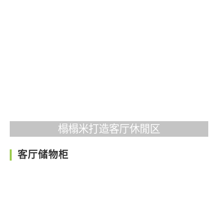
榻榻米打造客厅休閒区
客厅储物柜