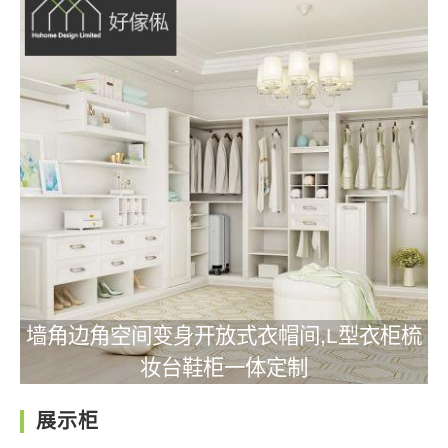
墙角边角空间变身开放式衣帽间,L型衣柜梳
妆台鞋柜一体定制
展示柜