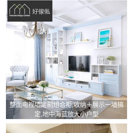
整面电视墙定制组合柜,收纳＋展示一墙搞
定,地中海蓝放大小户型