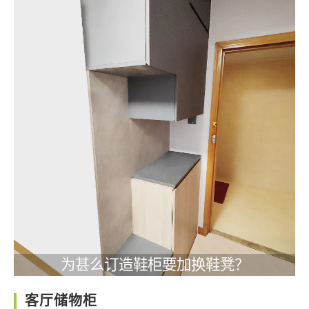
为甚么订造鞋柜要加换鞋凳？
客厅储物柜