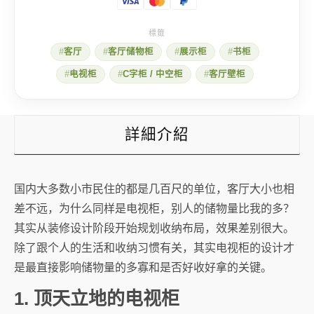
样
是
电
视
客厅
客厅储物柜
展示柜
书柜
柜，
别
电视柜
C字柜 / 中空柜
客厅壁柜
人
的
储
物
量
詳細介紹
比
我
的
多？
国内大多数小市民住的都是几百尺的单位，客厅大小也相
数
量
差不远，为什么同样是电视柜，别人的储物量比我的多？
其实从装修设计阶段开始规划收纳布局，效果差别很大。
除了跟个人的生活和收纳习惯有关，其实电视柜的设计才
是最直接影响储物量的多寡和是否好收好拿的关键。
1. 顶天立地的电视柜