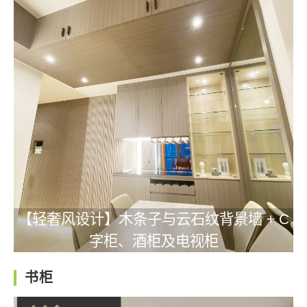
【轻奢风设计】木条子与云石纹背景墙 + C
字柜、酒柜及电视柜
书柜