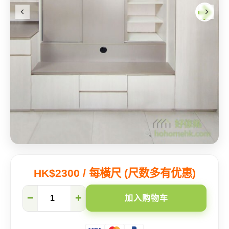
HK$2300 / 每橫尺 (尺数多有优惠)
为
−
+
加入购物车
什
么
同