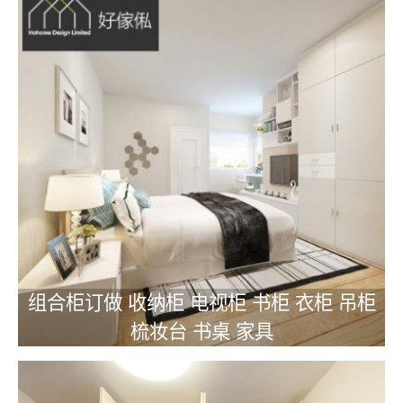
组合柜订做 收纳柜 电视柜 书柜 衣柜 吊柜
梳妆台 书桌 家具