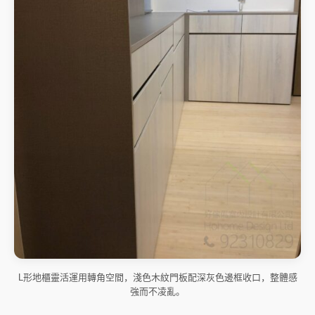
L形地櫃靈活運用轉角空間，淺色木紋門板配深灰色邊框收口，整體感
強而不凌亂。