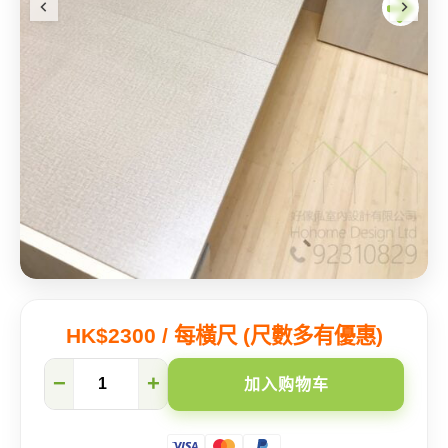
HK$2300 / 每橫尺 (尺數多有優惠)
变
−
+
加入购物车
变
变
~!