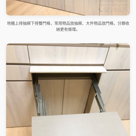
地櫃上排抽屜下排雙門格，常用物品放抽屜、大件物品放門格，分類收
納更有條理。