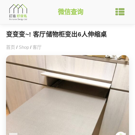
微信查询
变变变~! 客厅储物柜变出6人伸缩桌
首页
/
Shop
/
客厅