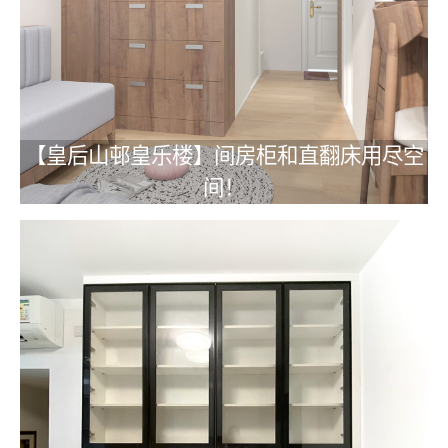
【皇后山邨皇乐楼】间房柜和直翻床用尽空
间！