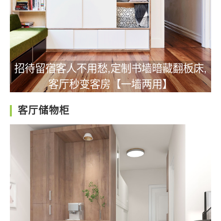
招待留宿客人不用愁,定制书墙暗藏翻板床,
客厅秒变客房【一墙两用】
客厅储物柜