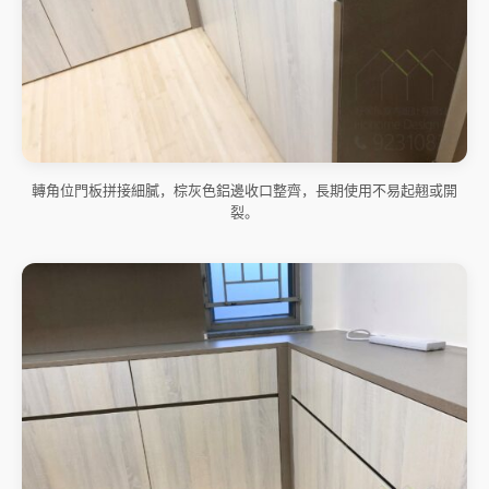
轉角位門板拼接細膩，棕灰色鋁邊收口整齊，長期使用不易起翹或開
裂。