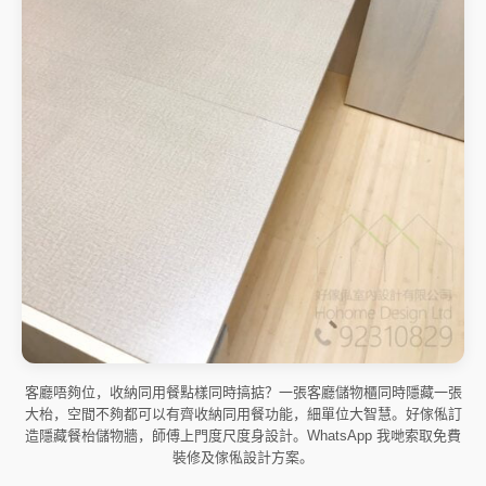
客廳唔夠位，收納同用餐點樣同時搞掂？一張客廳儲物櫃同時隱藏一張
大枱，空間不夠都可以有齊收納同用餐功能，細單位大智慧。好傢俬訂
造隱藏餐枱儲物牆，師傅上門度尺度身設計。WhatsApp 我哋索取免費
裝修及傢俬設計方案。