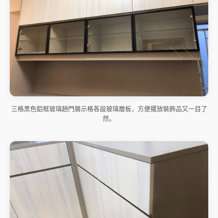
三格黑色鋁框玻璃趟門展示格各設玻璃層板，方便擺放裝飾品又一目了
然。