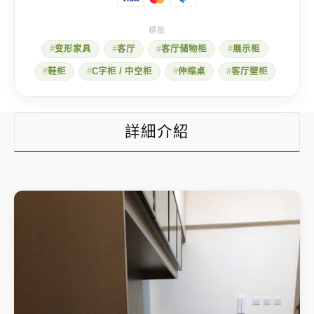
客
厅
储
物
变形家具
客厅
客厅储物柜
展示柜
柜
变
鞋柜
C字柜 / 中空柜
伸缩桌
客厅壁柜
出
6
人
伸
缩
詳細介紹
桌
数
量