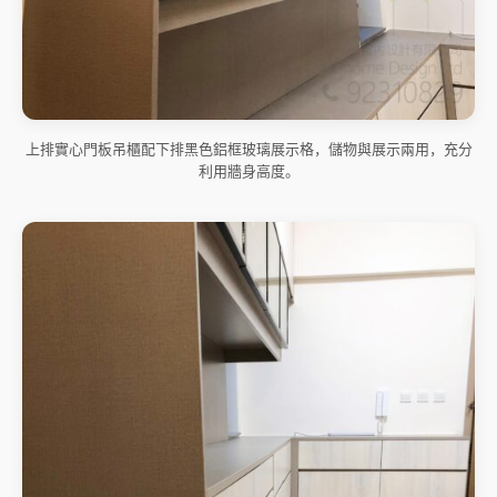
上排實心門板吊櫃配下排黑色鋁框玻璃展示格，儲物與展示兩用，充分
利用牆身高度。