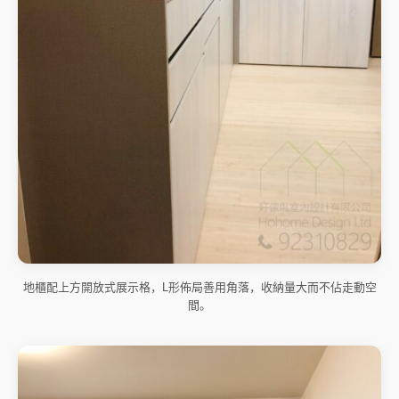
地櫃配上方開放式展示格，L形佈局善用角落，收納量大而不佔走動空
間。