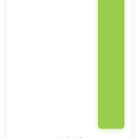
床
(8251
款)
数
量