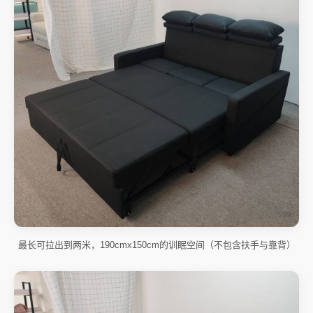
最长可拉出到两米，190cmx150cm的训眠空间（不包含扶手与靠背）