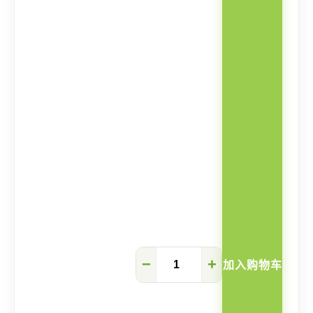
Caelum
−
+
加入购物车
扶
手
梳
化