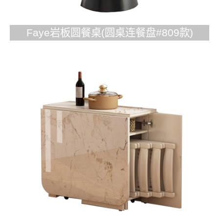
Faye岩板圆餐桌(圆桌连餐盘#809款)