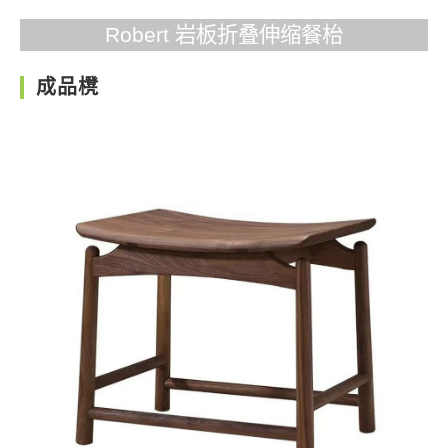
Robert 岩板折叠伸缩餐枱
成品櫈