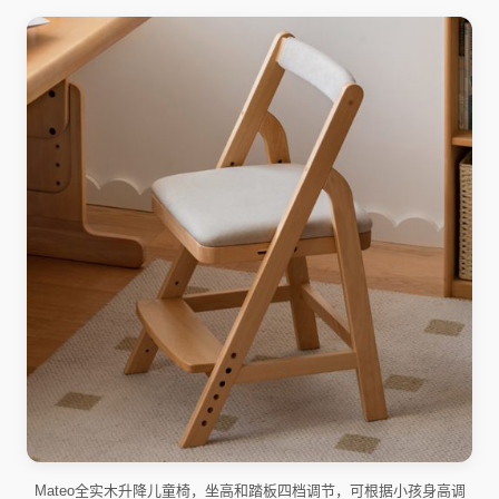
Mateo全实木升降儿童椅，坐高和踏板四档调节，可根据小孩身高调