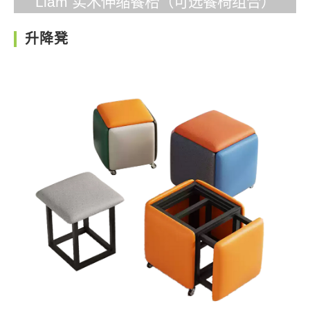
Liam 实木伸缩餐枱（可选餐椅组合）
升降凳