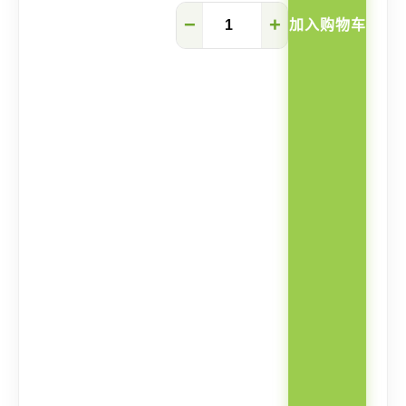
Mateo
−
+
加入购物车
全
实
木
升
降
儿
童
椅
数
量