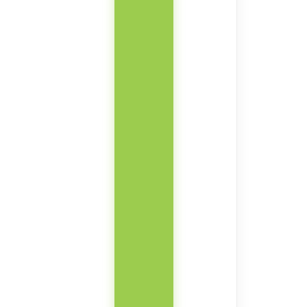
鞋
柜
（可
加
配
衣
帽
架）
数
量