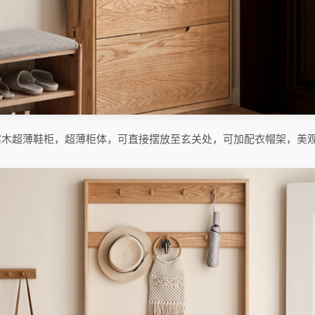
a实木超薄鞋柜，超薄柜体，可直接摆放至玄关处，可加配衣帽架，美