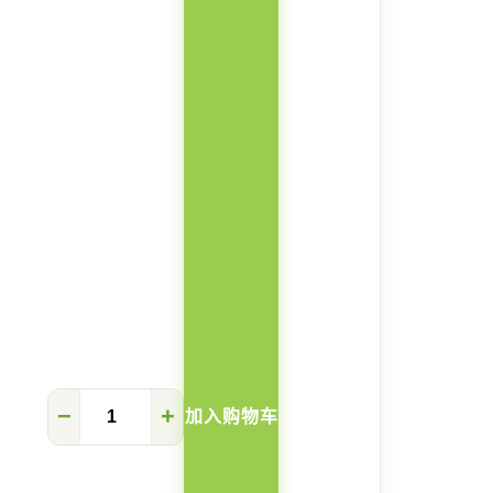
Noya
−
+
加入购物车
实
木
超
薄