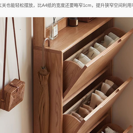
玄关也能轻松摆放，比A4纸的宽度还要略窄1cm，提升狭窄空间利用