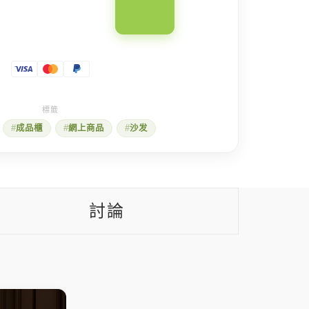
成品櫃
網上商品
沙发
討論