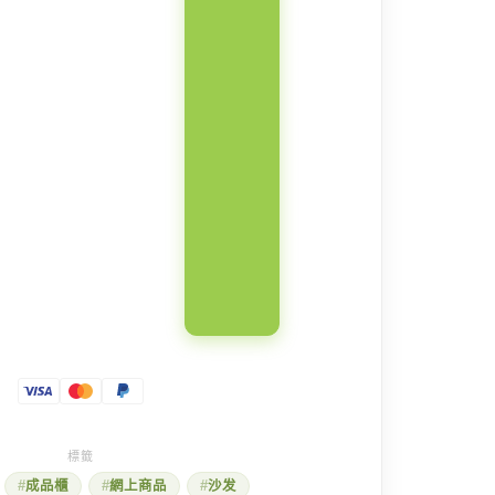
成品櫃
網上商品
沙发