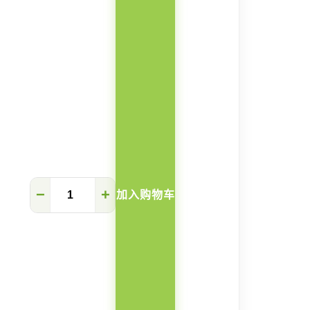
Riley
−
+
加入购物车
现
代
实
木
斗
柜
数
量