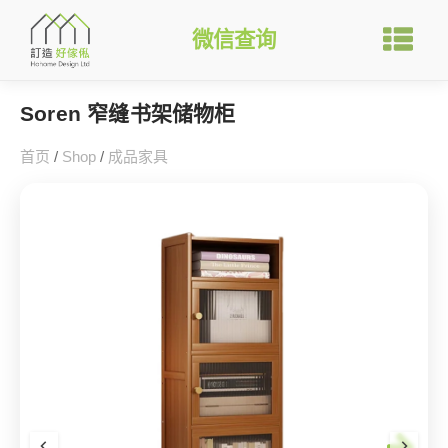
微信查询
Soren 窄缝书架储物柜
首页
/
Shop
/
成品家具