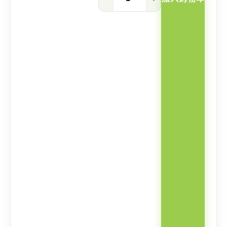
窄
缝
书
架
储
物
柜
数
量