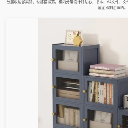
分层收纳够实际，乜都摆得落。柜内分层设计好贴心，书本、A4文件、文
屋企即刻企理晒。