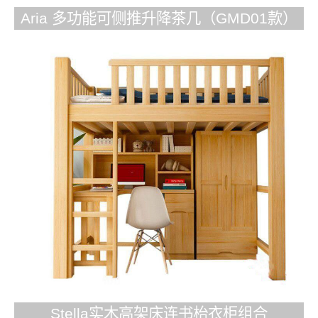
Aria 多功能可侧推升降茶几（GMD01款）
Stella实木高架床连书枱衣柜组合