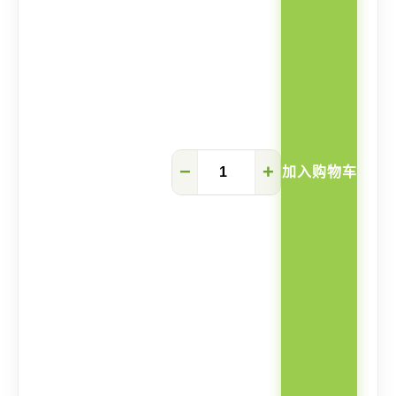
Teagan
−
+
加入购物车
实
木
儿
童
升
降
书
枱
数
量