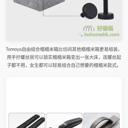
Tomoya自由组合榻榻米箱比坊间其他榻榻米箱更易组装，
用手拧螺丝就可以锁实榻榻米箱变出一张大床，连螺丝起
子都不用，女生都可以轻易组合自己想要的榻榻米款式。