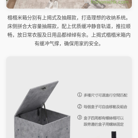
榻榻米箱分别有上揭式及抽屜款，打造理想的收纳系统。
床侧拼合大容量抽屜款，配上优质缓冲静音轨道，推拉顺
畅，放日常衣服及日用品都绰绰有余。上揭式榻榻米箱内
有缓冲气撑，确保用家的安全。