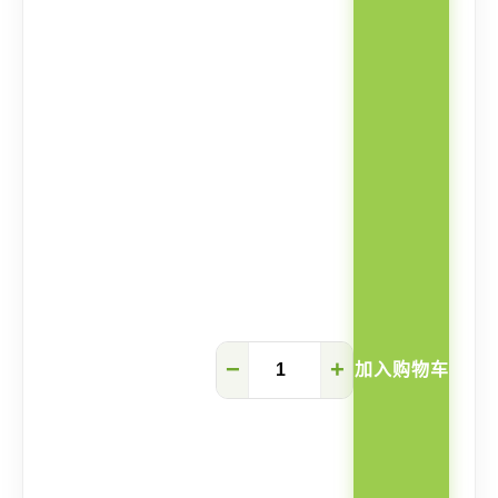
Tomoya
−
+
加入购物车
自
由
组
合
榻
榻