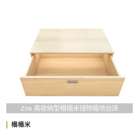
Zita 高收纳型榻榻米储物箱地台床
榻榻米