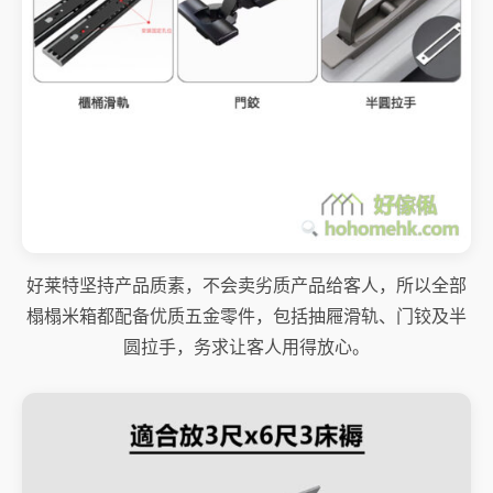
好莱特坚持产品质素，不会卖劣质产品给客人，所以全部
榻榻米箱都配备优质五金零件，包括抽屜滑轨、门铰及半
圆拉手，务求让客人用得放心。