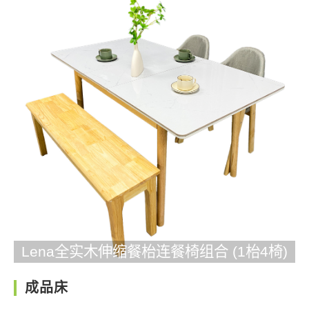
Lena全实木伸缩餐枱连餐椅组合 (1枱4椅)
成品床