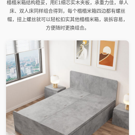
榻榻米箱结构稳妥，用E1细芯实木夹板，承重力佳，单人
床、双人床同样组合得到，每个榻榻米箱四边都有螺丝
帽，扭上螺丝就可以轻松扣实其他榻榻米箱，装拆容易，
方便随时更换组合。