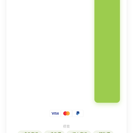
纳
柜
数
量