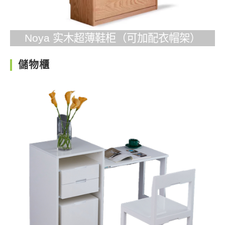
Noya 实木超薄鞋柜（可加配衣帽架）
儲物櫃