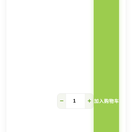
Zipper
−
+
加入购物车
双
开
门
实
木
收