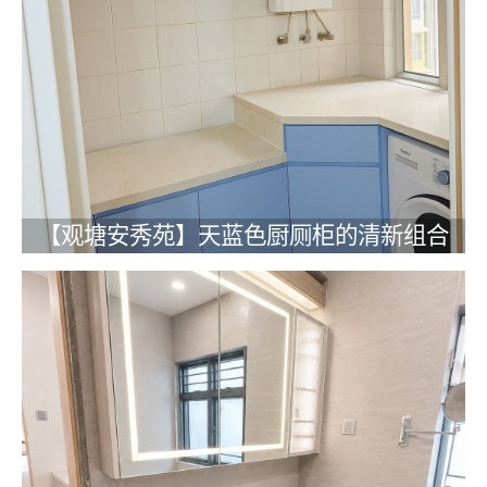
【观塘安秀苑】天蓝色厨厕柜的清新组合