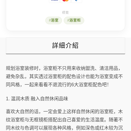
的
6
大
浴
浴室
浴室柜
室
柜
配
色
数
詳細介紹
量
规划浴室装修时，浴室柜不只用来收纳盥洗、清洁用品，
避免杂乱，其实透过浴室柜的配色设计也能为浴室变成不
同风格，一起来看看不退流行的6大浴室柜配色吧！
1. 温润木质 融入自然休闲品味
喜欢大自然的话，一定会爱上这样自然休闲的浴室柜，木
纹浴室柜与无框镜柜搭配出自己喜爱的生活温度。随著不
同木纹与色调可以展现各种风格，例如深色或红木较为沉