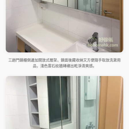
三趟門鏡櫃側邊加開放式層架，鏡面後藏收納又方便隨手取放洗漱用
品，淺色雲石紋牆磚襯出乾淨清爽感。