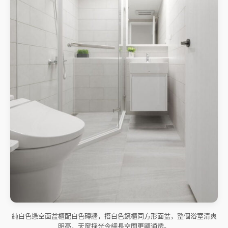
純白色懸空面盆櫃配白色磚牆，搭白色鏡櫃同方形面盆，整個浴室清爽
明亮，天窗採光令細長空間更顯通透。