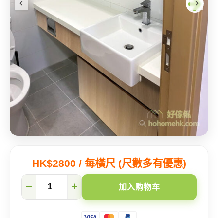
HK$2800 / 每橫尺 (尺數多有優惠)
不
−
+
加入购物车
退
流
行