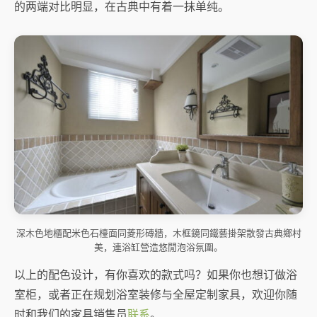
的两端对比明显，在古典中有着一抹单纯。
深木色地櫃配米色石檯面同菱形磚牆，木框鏡同鐵藝掛架散發古典鄉村
美，連浴缸營造悠閒泡浴氛圍。
以上的配色设计，有你喜欢的款式吗？如果你也想订做浴
室柜，或者正在规划浴室装修与全屋定制家具，欢迎你随
时和我们的家具销售员
联系
。