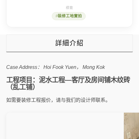
泥
水
工
裝修工地實拍
程
—
铺
木
纹
詳細介紹
砖
数
量
Case Address： Hoi Fook Yuen， Mong Kok
工程项目：泥水工程—客厅及房间铺木纹砖
（乱工铺）
如需要装修工程报价，请与我们的设计师联系。