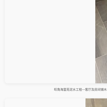
旺角海富苑泥水工程—客厅及房间铺木