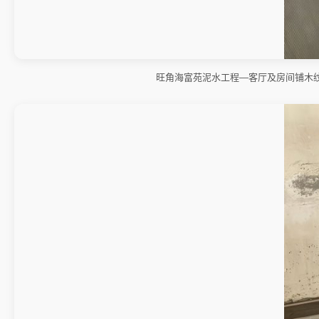
旺角海富苑泥水工程—客厅及房间铺木