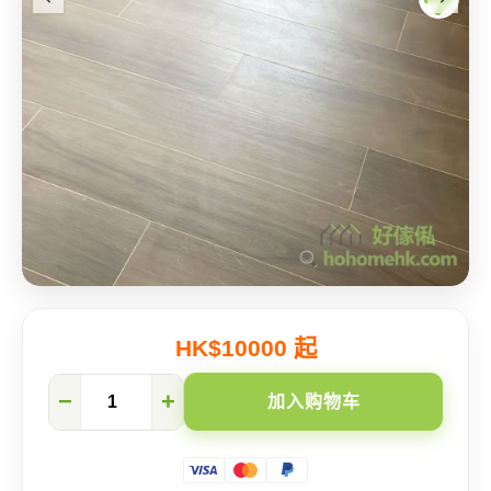
HK$10000 起
【旺
−
+
加入购物车
角
海
富
苑】