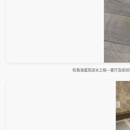
旺角海富苑泥水工程—客厅及房间