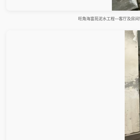
旺角海富苑泥水工程—客厅及房间