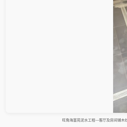
旺角海富苑泥水工程—客厅及房间铺木