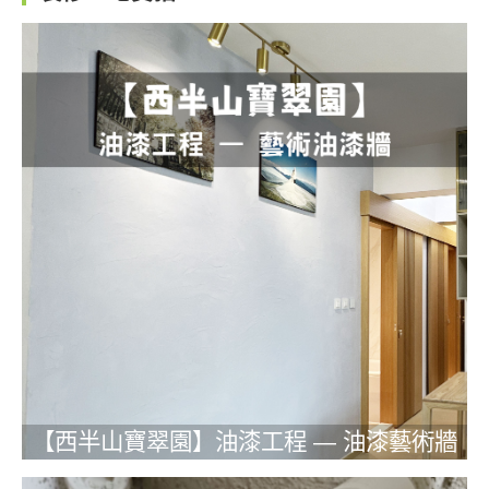
【西半山寶翠園】油漆工程 — 油漆藝術牆