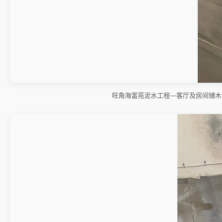
旺角海富苑泥水工程—客厅及房间铺木