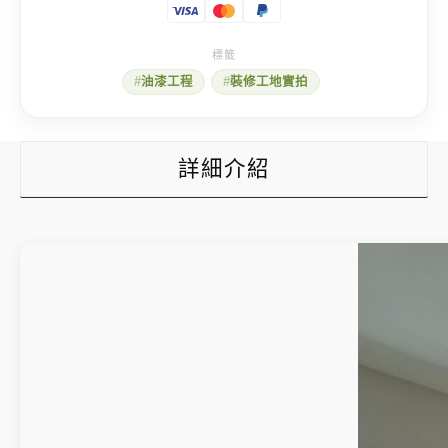
decoration
in
2026:
Diatom
油漆工程
裝修工地實拍
mud
数
量
詳細介紹