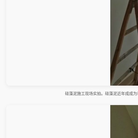
硅藻泥施工现场实拍。硅藻泥近年成成为