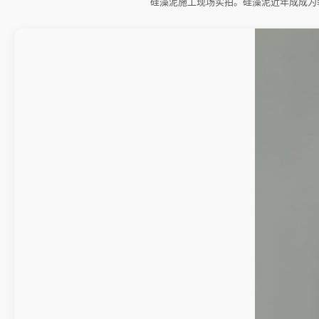
硅藻泥施工现场实拍。硅藻泥近年成成为