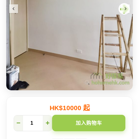
HK$10000 起
New
−
+
加入购物车
Trend
in
Home