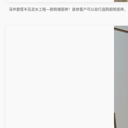
深井碧堤半岛泥水工程—厨厕铺瓷砖！装修客户可以自行选购厨厕瓷砖，