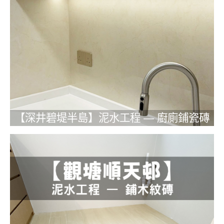
【深井碧堤半島】泥水工程 — 廚廁鋪瓷磚