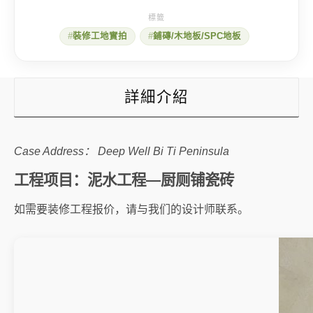
岛】
泥
水
裝修工地實拍
鋪磚/木地板/SPC地板
工
程
—
厨
厕
詳細介紹
铺
瓷
砖
数
Case Address： Deep Well Bi Ti Peninsula
量
工程项目：泥水工程—厨厕铺瓷砖
如需要装修工程报价，请与我们的设计师联系。