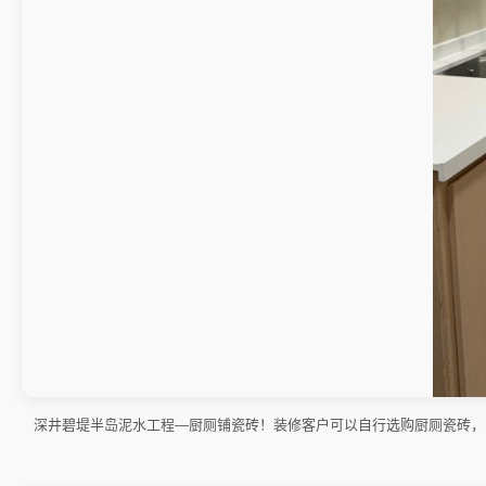
深井碧堤半岛泥水工程—厨厕铺瓷砖！装修客户可以自行选购厨厕瓷砖，