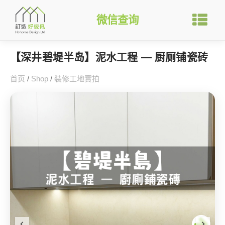
微信查询
【深井碧堤半岛】泥水工程 — 厨厕铺瓷砖
首页
/
Shop
/
裝修工地實拍