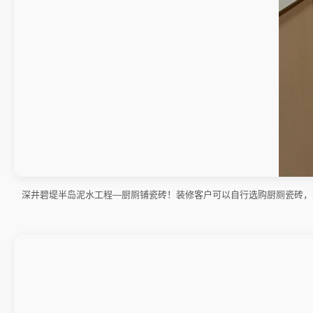
深井碧堤半岛泥水工程—厨厕铺瓷砖！装修客户可以自行选购厨厕瓷砖，