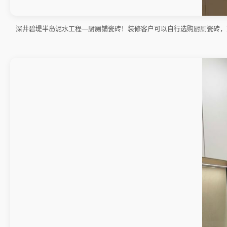
深井碧堤半岛泥水工程—厨厕铺瓷砖！装修客户可以自行选购厨厕瓷砖，