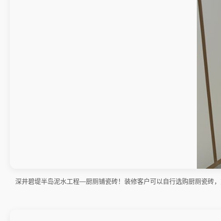
深井碧堤半岛泥水工程—厨厕铺瓷砖！装修客户可以自行选购厨厕瓷砖，