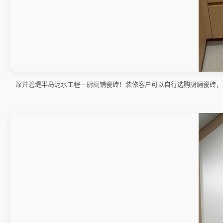
深井碧堤半岛泥水工程—厨厕铺瓷砖！装修客户可以自行选购厨厕瓷砖，