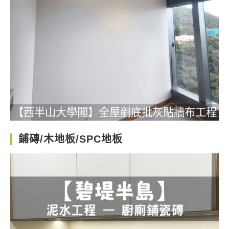
【西半山大學閣】全屋剷底批灰貼牆布工程
鋪磚/木地板/SPC地板