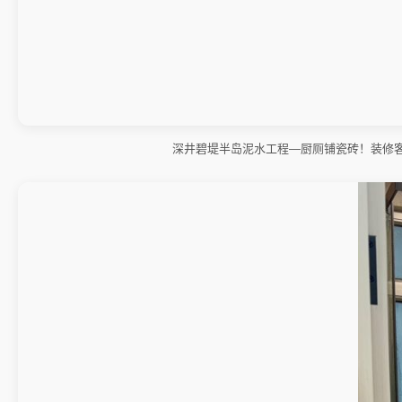
深井碧堤半岛泥水工程—厨厕铺瓷砖！装修