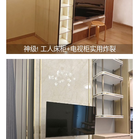
神级! 工人床柜+电视柜实用炸裂