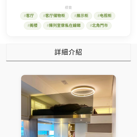
欧
式
电
客厅
客厅储物柜
展示柜
电视柜
视
柜
阁楼
陳列室傢俬在線睇
北角門市
与
玻
璃
阁
楼
詳細介紹
数
量