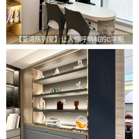
【荃湾陈列室】让人惊呼呐喊的C字柜