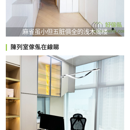
麻雀虽小但五脏俱全的浅木阁楼
陳列室傢俬在線睇