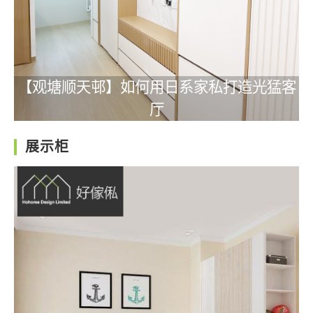
【观塘顺天邨】如何用日系家私打造光猛客
厅
展示柜