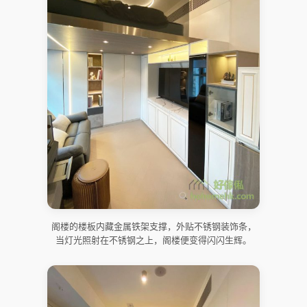
阁楼的楼板内藏金属铁架支撑，外贴不锈钢装饰条，
当灯光照射在不锈钢之上，阁楼便变得闪闪生辉。