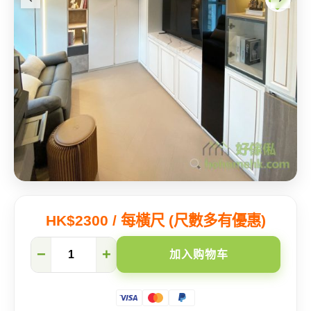
HK$2300 / 每橫尺 (尺數多有優惠)
【北
−
+
加入购物车
角
陈
列
室】