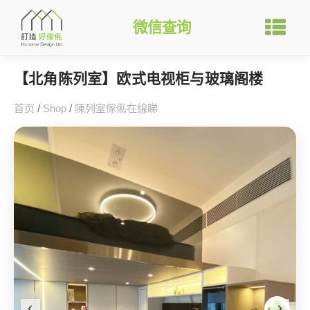
微信查询
【北角陈列室】欧式电视柜与玻璃阁楼
首页
/
Shop
/
陳列室傢俬在線睇