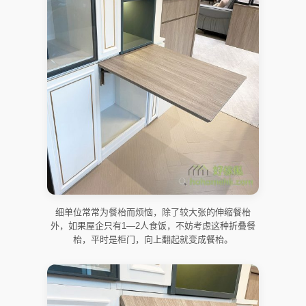
细单位常常为餐枱而烦恼，除了较大张的伸缩餐枱
外，如果屋企只有1—2人食饭，不妨考虑这种折叠餐
枱，平时是柜门，向上翻起就变成餐枱。