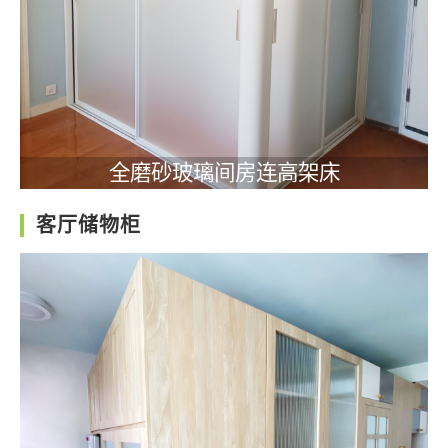
全磨砂玻璃间房连高架床
客厅储物柜