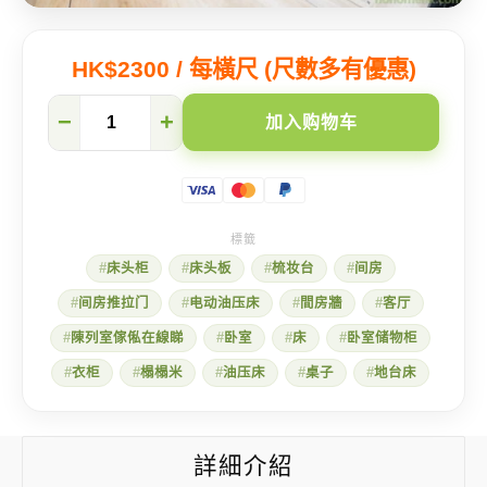
HK$2300 / 每橫尺 (尺數多有優惠)
5
−
+
加入购物车
个
酒
店
风
睡
房
家
床头柜
床头板
梳妆台
间房
具
设
间房推拉门
电动油压床
間房牆
客厅
计
的
陳列室傢俬在線睇
卧室
床
卧室储物柜
关
键
衣柜
榻榻米
油压床
桌子
地台床
元
素
数
量
詳細介紹