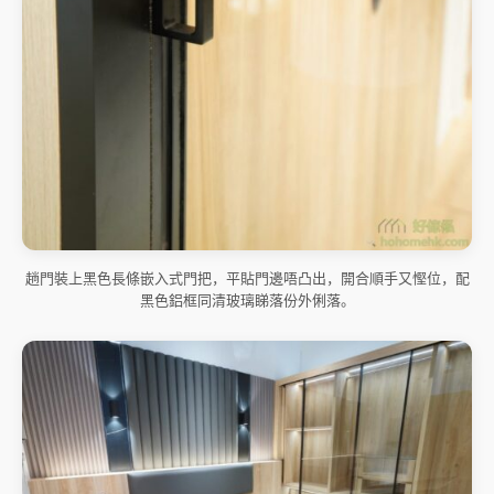
趟門裝上黑色長條嵌入式門把，平貼門邊唔凸出，開合順手又慳位，配
黑色鋁框同清玻璃睇落份外俐落。