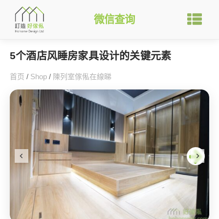
微信查询
5个酒店风睡房家具设计的关键元素
首页
/
Shop
/
陳列室傢俬在線睇