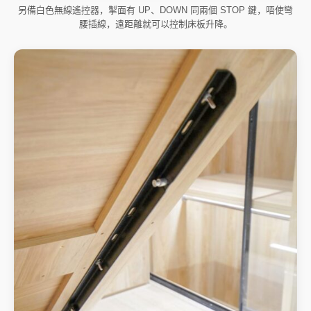
另備白色無線遙控器，掣面有 UP、DOWN 同兩個 STOP 鍵，唔使彎
腰插線，遠距離就可以控制床板升降。