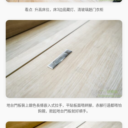
看点: 升高床位，床3边底藏灯、清玻璃趟门衣柜
地台門板裝上銀色長條嵌入式拉手，平貼板面唔絆腳，赤腳行過都唔怕
鈎親，掀起地台門板就好順手。