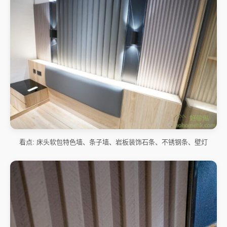
看点: 床头软包特色墙、条子墙、岩板装饰石条、不锈钢条、壁灯