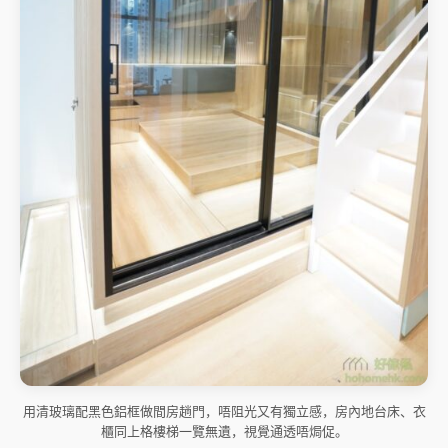
用清玻璃配黑色鋁框做間房趟門，唔阻光又有獨立感，房內地台床、衣
櫃同上格樓梯一覽無遺，視覺通透唔焗促。