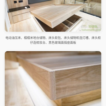
电动油压床、榻榻米地台储物、床头软包、床头储物柜连灯槽、床头柜
仔连梳妆台、黑色玻璃面插座面板