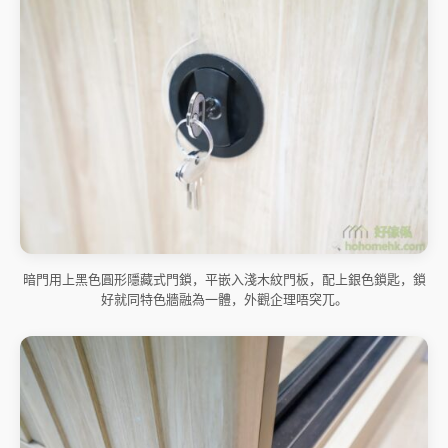
暗門用上黑色圓形隱藏式門鎖，平嵌入淺木紋門板，配上銀色鎖匙，鎖
好就同特色牆融為一體，外觀企理唔突兀。