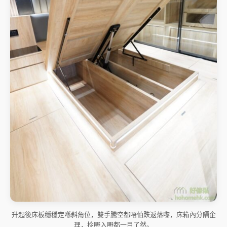
升起後床板穩穩定喺斜角位，雙手騰空都唔怕跌返落嚟，床箱內分隔企
理，拎嘢入嘢都一目了然。