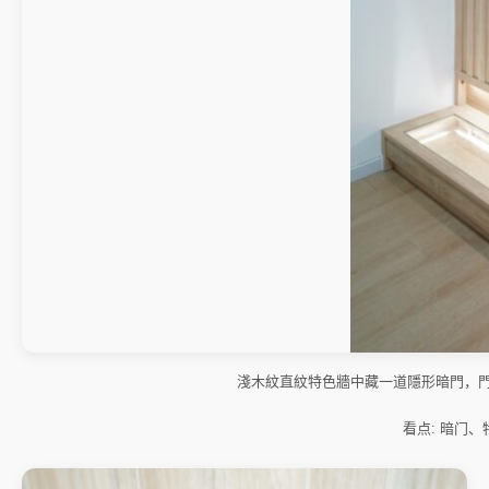
淺木紋直紋特色牆中藏一道隱形暗門，
看点: 暗门