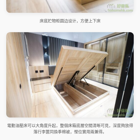
床底贮物柜圆边设计，方便上下床
電動油壓床可以大角度升起，整個床箱底層空間清晰可見，深度夠放得
落行李篋同換季棉被，慳位實用兩兼得。