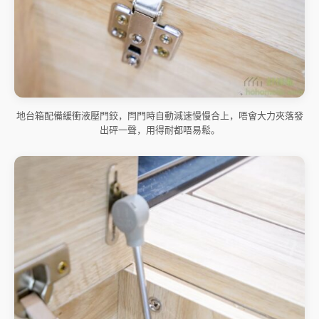
地台箱配備緩衝液壓門鉸，閂門時自動減速慢慢合上，唔會大力夾落發
出砰一聲，用得耐都唔易鬆。